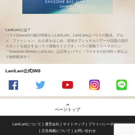
LaniLaniとは？
ハワイ(hawaii)の旅行情報ならLaniLani。LaniLaniはハワイの観光、グル
メ、ファッション、お土産をはじめ、現地オプショナルツアーや話題の流行
スポットを紹介するハワイ情報サイトです。ハワイ情報フリーマガジン
「Hawaiian Breeze LaniLani」は日本とハワイ・ワイキキの計400ヶ所以上
で無料配布中！
LaniLani公式SNS
LaniLani
LaniLani
LaniLani
LaniLani
LaniLani
の
のtwitter
の
の
のLINEを
Facebook
を見る
Youtube
Instagram
見る
ページトップ
を見る
チャンネ
を見る
ルを見る
LaniLaniについて
運営会社
サイトマップ
プライバシーポリシー
広告掲載について
お問い合わせ