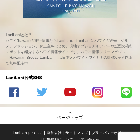
LaniLaniとは？
ハワイ(hawaii)の旅行情報ならLaniLani。LaniLaniはハワイの観光、グル
メ、ファッション、お土産をはじめ、現地オプショナルツアーや話題の流行
スポットを紹介するハワイ情報サイトです。ハワイ情報フリーマガジン
「Hawaiian Breeze LaniLani」は日本とハワイ・ワイキキの計400ヶ所以上
で無料配布中！
LaniLani公式SNS
LaniLani
LaniLani
LaniLani
LaniLani
LaniLani
の
のtwitter
の
の
のLINEを
Facebook
を見る
Youtube
Instagram
見る
ページトップ
を見る
チャンネ
を見る
ルを見る
LaniLaniについて
運営会社
サイトマップ
プライバシーポリシー
広告掲載について
お問い合わせ