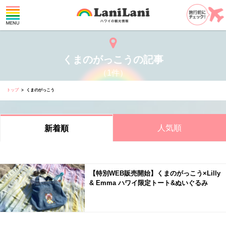
くまのがっこうの記事
（1件）
トップ
くまのがっこう
人気順
新着順
【特別WEB販売開始】くまのがっこう×Lilly
& Emma ハワイ限定トート&ぬいぐるみ