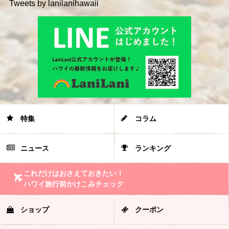
Tweets by lanilanihawaii
特集
コラム
ニュース
ランキング
これだけはおさえておきたい！
ハワイ旅行前かけこみチェック
ショップ
クーポン