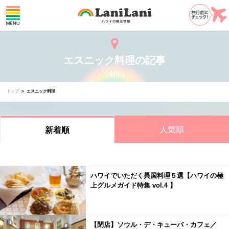
エスニック料理の記事
（4件）
トップ
エスニック料理
人気順
新着順
ハワイでいただく異国料理５選【ハワイの極
上グルメガイド特集 vol.4 】
【閉店】ソウル・デ・キューバ・カフェ／