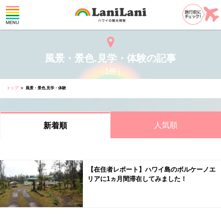
風景・景色.見学・体験の記事
（1件）
トップ
風景・景色.見学・体験
人気順
新着順
【在住者レポート】ハワイ島のボルケーノエ
リアに1ヵ月間滞在してみました！