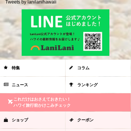
Tweets by lanilanihawaii
特集
コラム
ニュース
ランキング
これだけはおさえておきたい！
ハワイ旅行前かけこみチェック
ショップ
クーポン