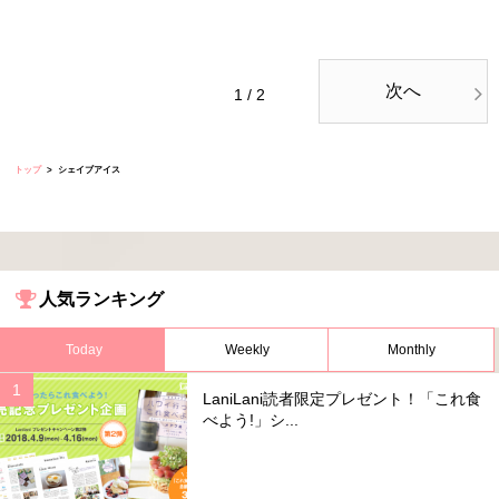
次へ
1 / 2
トップ
シェイブアイス
人気ランキング
Today
Weekly
Monthly
LaniLani読者限定プレゼント！「これ食
べよう!」シ...