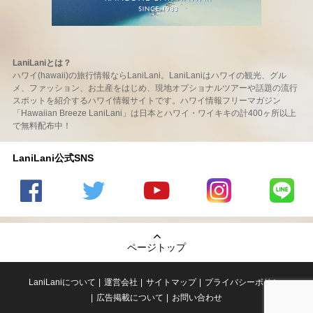
LaniLaniとは？
ハワイ(hawaii)の旅行情報ならLaniLani。LaniLaniはハワイの観光、グル
メ、ファッション、お土産をはじめ、現地オプショナルツアーや話題の流行
スポットを紹介するハワイ情報サイトです。ハワイ情報フリーマガジン
「Hawaiian Breeze LaniLani」は日本とハワイ・ワイキキの計400ヶ所以上
で無料配布中！
LaniLani公式SNS
LaniLani
LaniLani
LaniLani
LaniLani
LaniLani
の
のtwitter
の
の
のLINEを
Facebook
を見る
Youtube
Instagram
見る
ページトップ
を見る
チャンネ
を見る
ルを見る
LaniLaniについて
運営会社
サイトマップ
プライバシーポリシー
広告掲載について
お問い合わせ