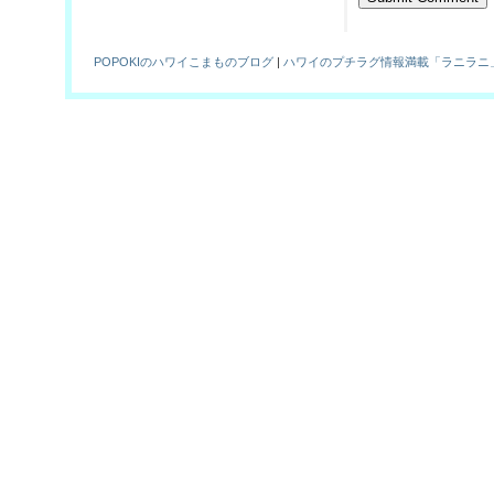
POPOKIのハワイこまものブログ
|
ハワイのプチラグ情報満載「ラニラニ」！Hawaiian Br