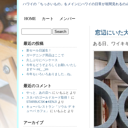
ハワイの「ちっさいもの」をメインにハワイの日常が垣間見れるの
HOME
カート
メンバー
窓辺にいた
最近の投稿
ある日、ワイキ
新セール日誕生！
ガーデニング用品はここで
久しぶりにペンケース
今年もどうぞよろしくお願いいたし
ます〜 m(_ _)m
今年もいろいろありました…ね。
最近のコメント
やっと、あの店へ
に
いもふと
より
スタバのゴールドカード取得！
に
STARBUCSK★KENJI
より
キューバレストラン「ソウル デ キ
ューバ カフェ」
に
いもふと
より
アーカイブ