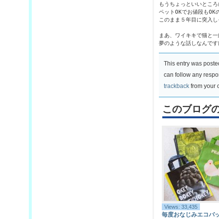
もうちょっといいところ
ペットOKでお値段もOK
このまま５年目に突入し
まあ、ワイキキで猫と一
夢のような話しなんです
This entry was post
can follow any respo
trackback
from your o
このブログ
Views: 33,435
毎度おなじみエコバ