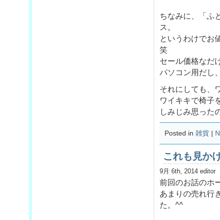
ちなみに、「ふ
ス。
というわけでお値
笑
セール価格なだ
パソコン用だし
それにしても、
ワイキキで椅子
しみじみ思った
Posted in
雑貨
|
N
これも見か
9月 6th, 2014 editor
前回のお話のホ
あまりの売れ行
た。^^