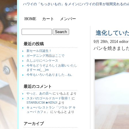
ハワイの「ちっさいもの」をメインにハワイの日常が垣間見れるの
HOME
カート
メンバー
進化してい
9月 28th, 2014 editor
最近の投稿
パンを焼きまし
新セール日誕生！
ガーデニング用品はここで
久しぶりにペンケース
今年もどうぞよろしくお願いいたし
ます〜 m(_ _)m
今年もいろいろありました…ね。
最近のコメント
やっと、あの店へ
に
いもふと
より
スタバのゴールドカード取得！
に
STARBUCSK★KENJI
より
キューバレストラン「ソウル デ キ
ューバ カフェ」
に
いもふと
より
アーカイブ