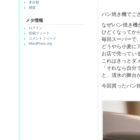
未分類
雑貨
パン焼き機でご
メタ情報
なぜ\パン焼き
ログイン
ひどくなってか
投稿フィード
コメントフィード
毎回スーパーで
WordPress.org
どうやら小麦に
お店で売ってい
これはきっとダ
「それなら自分
と、清水の舞台
今回買ったパン