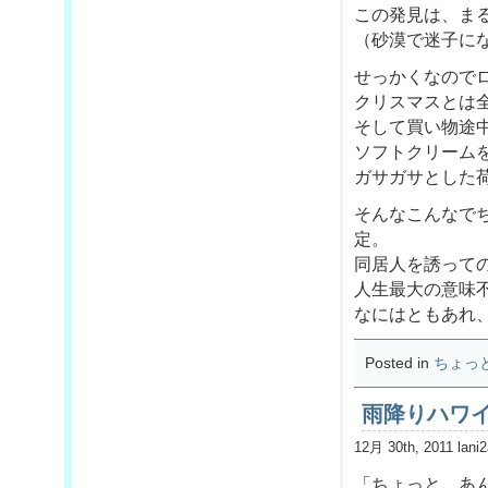
この発見は、ま
（砂漠で迷子に
せっかくなので
クリスマスとは
そして買い物途
ソフトクリーム
ガサガサとした
そんなこんなで
定。
同居人を誘って
人生最大の意味
なにはともあれ、
Posted in
ちょっ
雨降りハワ
12月 30th, 2011 lani
「ちょっと、あ