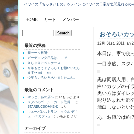
ハワイの「ちっさいもの」をメインにハワイの日常が垣間見れるの
HOME
カート
メンバー
おそろいカ
12月 31st, 2011 lani
最近の投稿
新セール日誕生！
本日は、家で使っ
ガーデニング用品はここで
久しぶりにペンケース
一目瞭然、スタ
今年もどうぞよろしくお願いいたし
ます〜 m(_ _)m
今年もいろいろありました…ね。
黒は同居人用、
白いカップのイ
最近のコメント
黒い方はダイレ
やっと、あの店へ
に
いもふと
より
彫り込まれた部
スタバのゴールドカード取得！
に
漂白しないといけ
STARBUCSK★KENJI
より
キューバレストラン「ソウル デ キ
ューバ カフェ」
に
いもふと
より
あ、お値段は約
アーカイブ