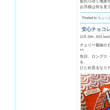
変わりゆく地形
お月様は何を見
Posted in
ちょっ
安心チョコ
12月 20th, 2011 lani
チェリー風味の
^^
先日、ロングス
を、
ひとめ見るなり