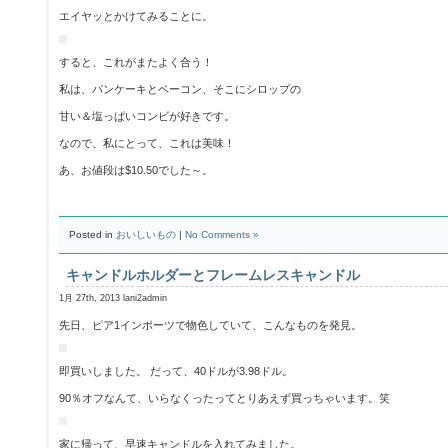
エイヤッとかけてみることに。
すると、これがまたよく合う！
私は、パンケーキとベーコン、そこにシロップの
甘い＆塩っぱいコンビが好きです。
なので、私にとって、これは美味！
あ、お値段は$10.50でした～。
Posted in
おいしいもの
|
No Comments »
キャンドルホルダーとフレームレスキャンドル
1月 27th, 2013 lani2admin
先日、ピア1インポーツで物色していて、こんなものを発見。
即買いしました。 だって、40ドルが3.98ドル。
90％オフなんて、いらなくったってとりあえず買っちゃいます。笑
家に帰って、早速キャンドルを入れてみました。