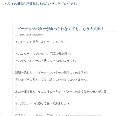
ンにハワイの日常が垣間見れるのんびりしたブログです。
ピーナッツバターが食べられなくても、もう大丈夫！
1月 27th, 2013 lani2admin
すごいものを発見しました！ これです。
ビスコッティスプレッド。 写真で見る限り、
し
ビスケットをペースト状にしたもののようです。
説明を読むと、「ピーナッツバターの代用に」の文字が。
アレルギーの私としては、試さないわけにはいきません。
ふたを開けると、そこにはピーナッツバター…のような別のモノが。笑
それでは、パンに塗って食べてみましょう。
むぐむぐ・・・おおっ、これは・・・ うまーーーーーーーーーーー！