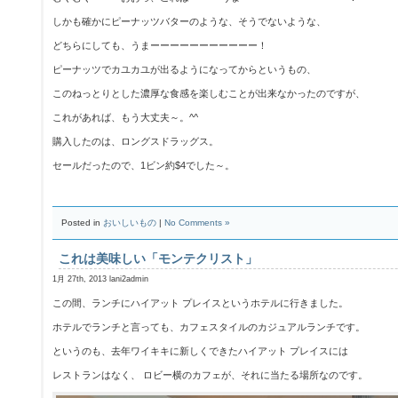
しかも確かにピーナッツバターのような、そうでないような、
どちらにしても、うまーーーーーーーーーーー！
ピーナッツでカユカユが出るようになってからというもの、
このねっとりとした濃厚な食感を楽しむことが出来なかったのですが、
これがあれば、もう大丈夫～。^^
購入したのは、ロングスドラッグス。
セールだったので、1ビン約$4でした～。
Posted in
おいしいもの
|
No Comments »
これは美味しい「モンテクリスト」
1月 27th, 2013 lani2admin
この間、ランチにハイアット プレイスというホテルに行きました。
ホテルでランチと言っても、カフェスタイルのカジュアルランチです。
というのも、去年ワイキキに新しくできたハイアット プレイスには
レストランはなく、 ロビー横のカフェが、それに当たる場所なのです。