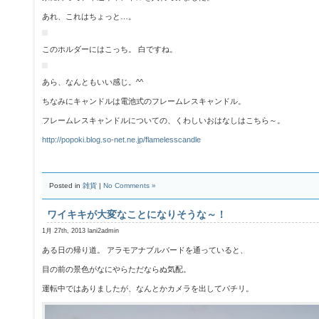
あれ、これはちょっと…。
このホルダーにはこっち。 白ですね。
あら、なんともいい感じ。^^
ちなみにキャンドルは電池式のフレームレスキャンドル。
フレームレスキャンドルについての、くわしいおはなしはこちら～。
http://popoki.blog.so-net.ne.jp/flamelesscandle
Posted in
雑貨
|
No Comments »
ワイキキが大変なことになりそうな～！
1月 27th, 2013 lani2admin
ある日の帰り道。 アラモアナブルバードを通っていると、
目の前の景色がなにやらただならぬ気配。
運転中ではありましたが、なんとかカメラを出してパチリ。