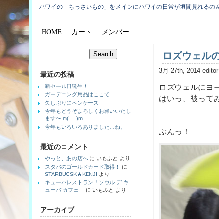
ハワイの「ちっさいもの」をメインにハワイの日常が垣間見れるの
HOME
カート
メンバー
ロズウェル
3月 27th, 2014 editor
最近の投稿
新セール日誕生！
ロズウェルにヨー
ガーデニング用品はここで
はいっ、被って
久しぶりにペンケース
今年もどうぞよろしくお願いいたし
ます〜 m(_ _)m
今年もいろいろありました…ね。
ぶんっ！
最近のコメント
やっと、あの店へ
に
いもふと
より
スタバのゴールドカード取得！
に
STARBUCSK★KENJI
より
キューバレストラン「ソウル デ キ
ューバ カフェ」
に
いもふと
より
アーカイブ