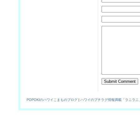
POPOKIのハワイこまものブログ
|
ハワイのプチラグ情報満載「ラニラニ」！Hawaiian Br