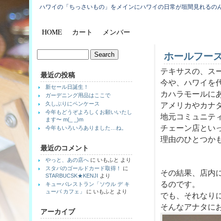
ハワイの「ちっさいもの」をメインにハワイの日常が垣間見れるの
HOME
カート
メンバー
ホールフー
テキサスの、ス
最近の投稿
今や、ハワイを
新セール日誕生！
カハラモールに
ガーデニング用品はここで
久しぶりにペンケース
アメリカやカナ
今年もどうぞよろしくお願いいたし
地元コミュニテ
ます〜 m(_ _)m
チェーン店とい
今年もいろいろありました…ね。
理由のひとつか
最近のコメント
やっと、あの店へ
に
いもふと
より
スタバのゴールドカード取得！
に
その結果、店内に
STARBUCSK★KENJI
より
るのです。
キューバレストラン「ソウル デ キ
ューバ カフェ」
に
いもふと
より
でも、それなり
そんなアナタに
アーカイブ