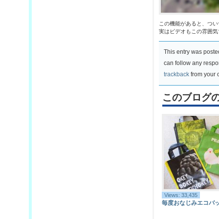
この機能があると、つい
実はビデオもこの雰囲気
This entry was post
can follow any respo
trackback
from your o
このブログ
Views: 33,435
毎度おなじみエコバ