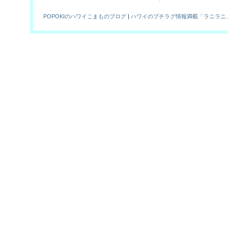
POPOKIのハワイこまものブログ
|
ハワイのプチラグ情報満載「ラニラニ」！Hawaiian Br