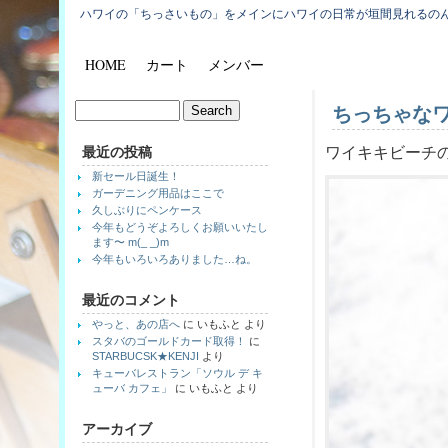
ハワイの「ちっさいもの」をメインにハワイの日常が垣間見れるの
HOME
カート
メンバー
ちっちゃな
最近の投稿
ワイキキビーチの
新セール日誕生！
ガーデニング用品はここで
久しぶりにペンケース
今年もどうぞよろしくお願いいたし
ます〜 m(_ _)m
今年もいろいろありました…ね。
最近のコメント
やっと、あの店へ
に
いもふと
より
スタバのゴールドカード取得！
に
STARBUCSK★KENJI
より
キューバレストラン「ソウル デ キ
ューバ カフェ」
に
いもふと
より
アーカイブ