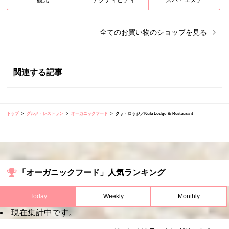
観光
アクティビティ
スパ・エステ
全ての
お買い物
のショップを見る
関連する記事
トップ
グルメ・レストラン
オーガニックフード
クラ・ロッジ／Kula Lodge ＆ Restaurant
「オーガニックフード」人気ランキング
Today
Weekly
Monthly
現在集計中です。