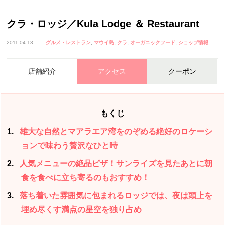
クラ・ロッジ／Kula Lodge ＆ Restaurant
2011.04.13
グルメ・レストラン
マウイ島
クラ
オーガニックフード
ショップ情報
店舗紹介
アクセス
クーポン
もくじ
1
雄大な自然とマアラエア湾をのぞめる絶好のロケーシ
ョンで味わう贅沢なひと時
2
人気メニューの絶品ピザ！サンライズを見たあとに朝
食を食べに立ち寄るのもおすすめ！
3
落ち着いた雰囲気に包まれるロッジでは、夜は頭上を
埋め尽くす満点の星空を独り占め