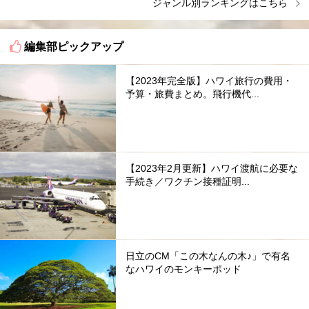
ジャンル別ランキングはこちら
編集部ピックアップ
【2023年完全版】ハワイ旅行の費用・
予算・旅費まとめ。飛行機代...
【2023年2月更新】ハワイ渡航に必要な
手続き／ワクチン接種証明...
日立のCM「この木なんの木♪」で有名
なハワイのモンキーポッド