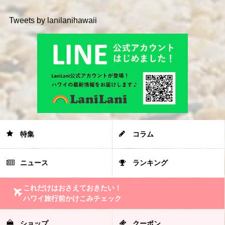
Tweets by lanilanihawaii
特集
コラム
ニュース
ランキング
これだけはおさえておきたい！
ハワイ旅行前かけこみチェック
ショップ
クーポン