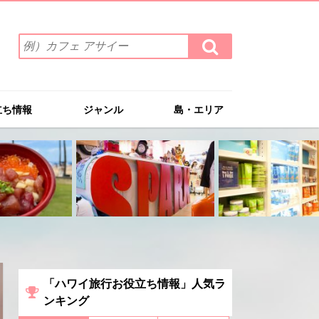
検
検
索
索
ワ
す
る
ー
ド
立ち情報
ジャンル
島・エリア
を
入
力
(例）
カ
フ
ェ
ア
サ
イ
ー
「ハワイ旅行お役立ち情報」人気ラ
ンキング