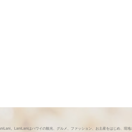
ならLaniLani。LaniLaniはハワイの観光、グルメ、ファッション、お土産をはじ