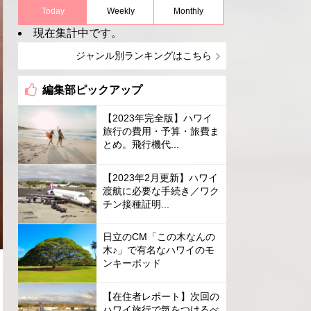
Today
Weekly
Monthly
現在集計中です。
ジャンル別ランキングはこちら
編集部ピックアップ
【2023年完全版】ハワイ
旅行の費用・予算・旅費ま
とめ。飛行機代...
【2023年2月更新】ハワイ
渡航に必要な手続き／ワク
チン接種証明...
日立のCM「この木なんの
木♪」で有名なハワイのモ
ンキーポッド
【在住者レポート】次回の
ハワイ旅行で気をつけるべ