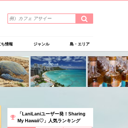
検
検
索
索
ワ
す
る
ー
ド
立ち情報
ジャンル
島・エリア
を
入
力
(例）
カ
フ
ェ
ア
サ
イ
ー
「LaniLaniユーザー発！Sharing
My Hawaii♡」人気ランキング