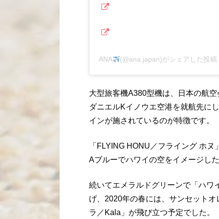
ANA
(@ana.japan)がシェアした投稿
大型旅客機A380型機は、日本の航
ダニエルKイノウエ空港を就航先に
インが施されているのが特徴です。
「FLYING HONU／フライング 
Aブルーでハワイの空をイメージした1
続いてエメラルドグリーンで「ハワイ
げ、2020年の春には、サンセット
ラ／Kala」が飛び立つ予定でした。