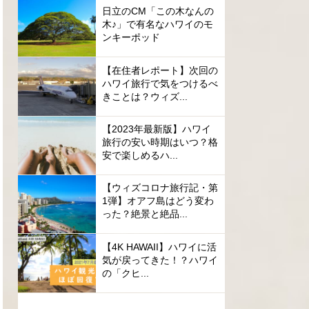
日立のCM「この木なんの
木♪」で有名なハワイのモ
ンキーポッド
【在住者レポート】次回の
ハワイ旅行で気をつけるべ
きことは？ウィズ...
【2023年最新版】ハワイ
旅行の安い時期はいつ？格
安で楽しめるハ...
【ウィズコロナ旅行記・第
1弾】オアフ島はどう変わ
った？絶景と絶品...
【4K HAWAII】ハワイに活
気が戻ってきた！？ハワイ
の「クヒ...