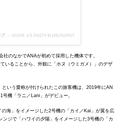
–
2020年 4月月8日午前1時29分PDT
空会社のなかでANAが初めて採用した機体です。
していることから、外観に「ホヌ（ウミガメ）」のデザ
ホヌ」という愛称が付けられたこの旅客機は、2019年にAN
号機「ラニ／Lani」がデビュー。
の海」をイメージした2号機の「カイ／Kai」が翼を広
オレンジで「ハワイの夕陽」をイメージした3号機の「カ