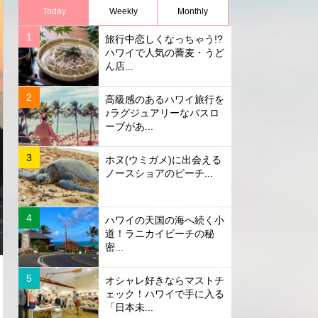
Today
Weekly
Monthly
旅行中恋しくなっちゃう!?
ハワイで人気の蕎麦・うど
ん店...
高級感のあるハワイ旅行を
♪ラグジュアリーなバスロ
ーブがあ...
ホヌ(ウミガメ)に出会える
ノースショアのビーチ...
ハワイの天国の海へ続く小
道！ラニカイビーチの秘
密...
オシャレ好きならマストチ
ェック！ハワイで手に入る
「日本未...