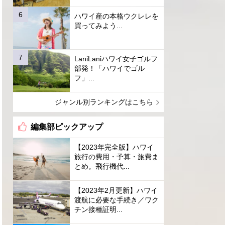
ハワイ産の本格ウクレレを
買ってみよう...
LaniLaniハワイ女子ゴルフ
部発！「ハワイでゴル
フ」...
ジャンル別ランキングはこちら
編集部ピックアップ
【2023年完全版】ハワイ
旅行の費用・予算・旅費ま
とめ。飛行機代...
【2023年2月更新】ハワイ
渡航に必要な手続き／ワク
チン接種証明...