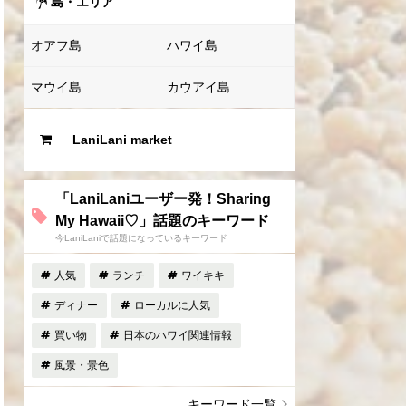
島・エリア
オアフ島
ハワイ島
マウイ島
カウアイ島
LaniLani market
「LaniLaniユーザー発！Sharing
My Hawaii♡」話題のキーワード
今LaniLaniで話題になっているキーワード
人気
ランチ
ワイキキ
ディナー
ローカルに人気
買い物
日本のハワイ関連情報
風景・景色
キーワード一覧