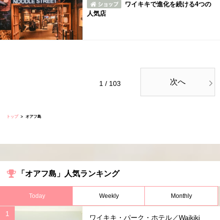
ワイキキで進化を続ける4つの
人気店
次へ
1 / 103
トップ
オアフ島
「オアフ島」人気ランキング
Today
Weekly
Monthly
ワイキキ・パーク・ホテル／Waikiki