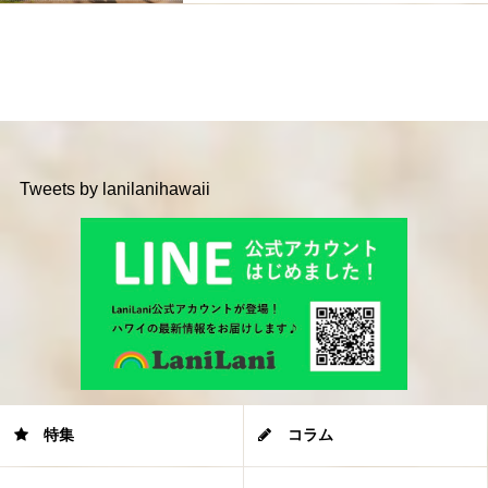
Tweets by lanilanihawaii
特集
コラム