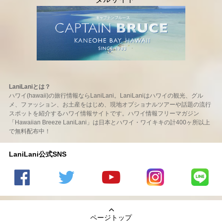
LaniLaniとは？
ハワイ(hawaii)の旅行情報ならLaniLani。LaniLaniはハワイの観光、グル
メ、ファッション、お土産をはじめ、現地オプショナルツアーや話題の流行
スポットを紹介するハワイ情報サイトです。ハワイ情報フリーマガジン
「Hawaiian Breeze LaniLani」は日本とハワイ・ワイキキの計400ヶ所以上
で無料配布中！
LaniLani公式SNS
LaniLani
LaniLani
LaniLani
LaniLani
LaniLani
の
のtwitter
の
の
のLINEを
Facebook
を見る
Youtube
Instagram
見る
ページトップ