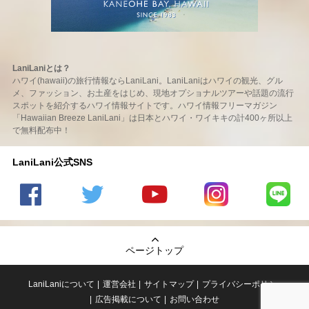
LaniLaniとは？
ハワイ(hawaii)の旅行情報ならLaniLani。LaniLaniはハワイの観光、グル
メ、ファッション、お土産をはじめ、現地オプショナルツアーや話題の流行
スポットを紹介するハワイ情報サイトです。ハワイ情報フリーマガジン
「Hawaiian Breeze LaniLani」は日本とハワイ・ワイキキの計400ヶ所以上
で無料配布中！
LaniLani公式SNS
LaniLani
LaniLani
LaniLani
LaniLani
LaniLani
の
のtwitter
の
の
のLINEを
Facebook
を見る
Youtube
Instagram
見る
ページトップ
を見る
チャンネ
を見る
ルを見る
LaniLaniについて
運営会社
サイトマップ
プライバシーポリシー
広告掲載について
お問い合わせ