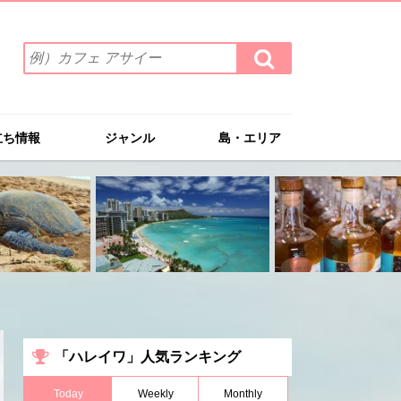
検
検
索
索
ワ
す
る
ー
ド
立ち情報
ジャンル
島・エリア
を
入
力
(例）
カ
フ
ェ
ア
サ
イ
ー
「ハレイワ」人気ランキング
Today
Weekly
Monthly