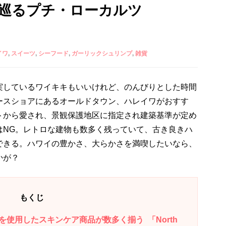
巡るプチ・ローカルツ
イワ
スイーツ
シーフード
ガーリックシュリンプ
雑貨
実しているワイキキもいいけれど、のんびりとした時間
ースショアにあるオールドタウン、ハレイワがおすす
トから愛され、景観保護地区に指定され建築基準が定め
はNG。レトロな建物も数多く残っていて、古き良きハ
できる。ハワイの豊かさ、大らかさを満喫したいなら、
かが？
もくじ
使用したスキンケア商品が数多く揃う 「North