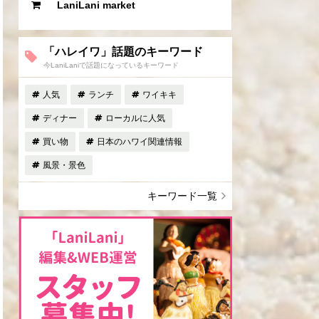
LaniLani market
「ハレイワ」話題のキーワード
今LaniLaniで話題になっているキーワード
人気
ランチ
ワイキキ
ディナー
ローカルに人気
買い物
日本のハワイ関連情報
風景・景色
キーワード一覧