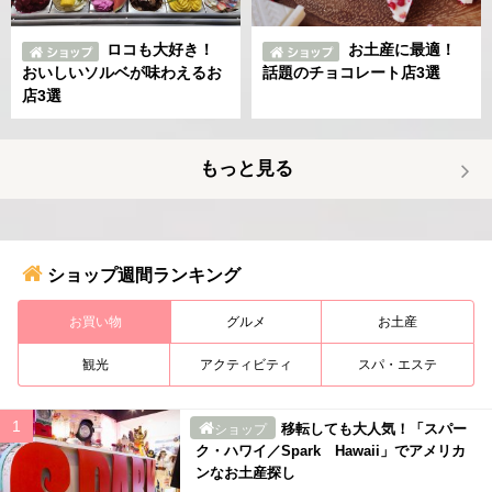
ロコも大好き！
お土産に最適！
おいしいソルベが味わえるお
話題のチョコレート店3選
店3選
もっと見る
ショップ週間ランキング
お買い物
グルメ
お土産
観光
アクティビティ
スパ・エステ
移転しても大人気！「スパー
ショップ
ク・ハワイ／Spark Hawaii」でアメリカ
ンなお土産探し