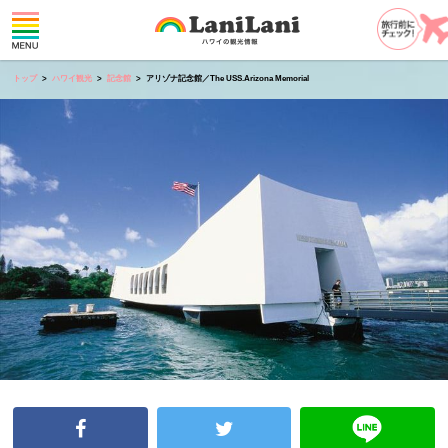
トップ
ハワイ観光
記念館
アリゾナ記念館／The USS.Arizona Memorial