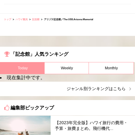
トップ
ハワイ観光
記念館
アリゾナ記念館／The USS.Arizona Memorial
「記念館」人気ランキング
Today
Weekly
Monthly
現在集計中です。
ジャンル別ランキングはこちら
編集部ピックアップ
【2023年完全版】ハワイ旅行の費用・
予算・旅費まとめ。飛行機代...