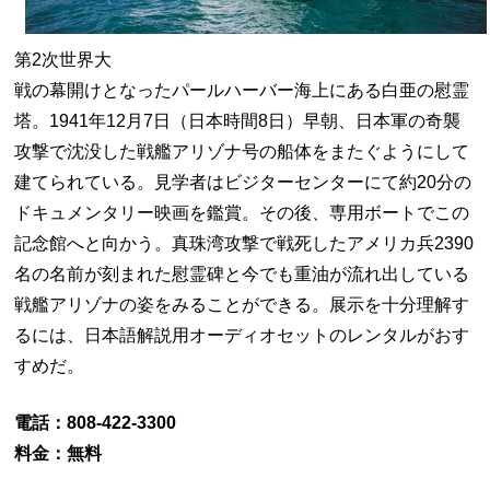
第2次世界大
戦の幕開けとなったパールハーバー海上にある白亜の慰霊
塔。1941年12月7日（日本時間8日）早朝、日本軍の奇襲
攻撃で沈没した戦艦アリゾナ号の船体をまたぐようにして
建てられている。見学者はビジターセンターにて約20分の
ドキュメンタリー映画を鑑賞。その後、専用ボートでこの
記念館へと向かう。真珠湾攻撃で戦死したアメリカ兵2390
名の名前が刻まれた慰霊碑と今でも重油が流れ出している
戦艦アリゾナの姿をみることができる。展示を十分理解す
るには、日本語解説用オーディオセットのレンタルがおす
すめだ。
電話：808-422-3300
料金：無料