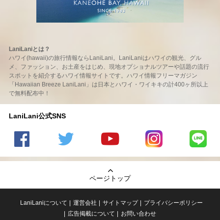
LaniLaniとは？
ハワイ(hawaii)の旅行情報ならLaniLani。LaniLaniはハワイの観光、グル
メ、ファッション、お土産をはじめ、現地オプショナルツアーや話題の流行
スポットを紹介するハワイ情報サイトです。ハワイ情報フリーマガジン
「Hawaiian Breeze LaniLani」は日本とハワイ・ワイキキの計400ヶ所以上
で無料配布中！
LaniLani公式SNS
LaniLani
LaniLani
LaniLani
LaniLani
LaniLani
の
のtwitter
の
の
のLINEを
Facebook
を見る
Youtube
Instagram
見る
ページトップ
を見る
チャンネ
を見る
ルを見る
LaniLaniについて
運営会社
サイトマップ
プライバシーポリシー
広告掲載について
お問い合わせ