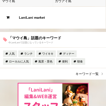
マウイ島
カウアイ島
LaniLani market
「マウイ島」話題のキーワード
今LaniLaniで話題になっているキーワード
人気
ランチ
ワイキキ
ディナー
ローカルに人気
風景・景色
便利
朝食
キーワード一覧