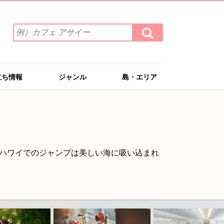
検
検
索
索
ワ
す
る
ー
ド
立ち情報
ジャンル
島・エリア
を
入
力
(例）
カ
フ
ェ
ハワイでのジャンプは美しい海に吸い込まれ
ア
サ
イ
ー