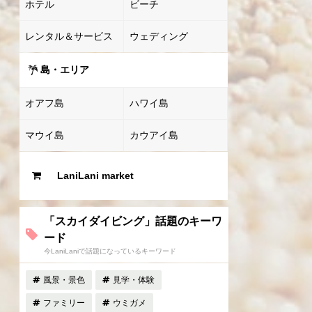
ホテル
ビーチ
レンタル＆サービス
ウェディング
島・エリア
オアフ島
ハワイ島
マウイ島
カウアイ島
LaniLani market
「スカイダイビング」話題のキーワ
ード
今LaniLaniで話題になっているキーワード
風景・景色
見学・体験
ファミリー
ウミガメ