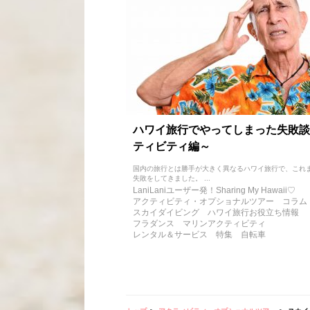
ハワイ旅行でやってしまった失敗談
ティビティ編～
国内の旅行とは勝手が大きく異なるハワイ旅行で、これ
失敗をしてきました。 ...
LaniLaniユーザー発！Sharing My Hawaii♡
アクティビティ・オプショナルツアー
コラム
スカイダイビング
ハワイ旅行お役立ち情報
フラダンス
マリンアクティビティ
レンタル＆サービス
特集
自転車