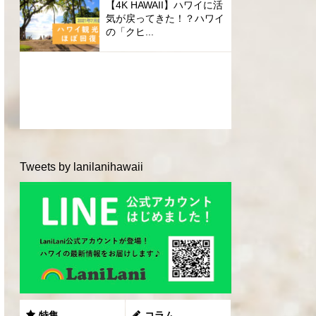
【4K HAWAII】ハワイに活
気が戻ってきた！？ハワイ
の「クヒ...
Tweets by lanilanihawaii
特集
コラム