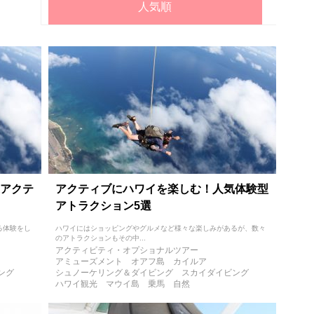
人気順
アクテ
アクティブにハワイを楽しむ！人気体験型
アトラクション5選
る体験をし
ハワイにはショッピングやグルメなど様々な楽しみがあるが、数々
のアトラクションもその中...
アクティビティ・オプショナルツアー
アミューズメント
オアフ島
カイルア
ング
シュノーケリング＆ダイビング
スカイダイビング
ハワイ観光
マウイ島
乗馬
自然