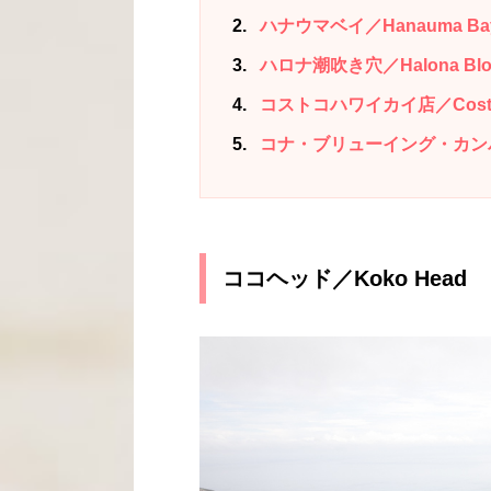
2
ハナウマベイ／Hanauma Ba
3
ハロナ潮吹き穴／Halona Blo
4
コストコハワイカイ店／Costco 
5
コナ・ブリューイング・カンパニー／
ココヘッド／Koko Head