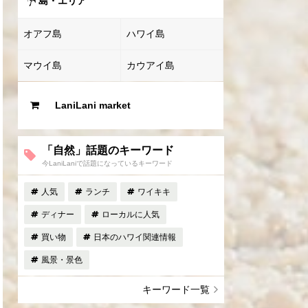
島・エリア
オアフ島
ハワイ島
マウイ島
カウアイ島
LaniLani market
「自然」話題のキーワード
今LaniLaniで話題になっているキーワード
人気
ランチ
ワイキキ
ディナー
ローカルに人気
買い物
日本のハワイ関連情報
風景・景色
キーワード一覧