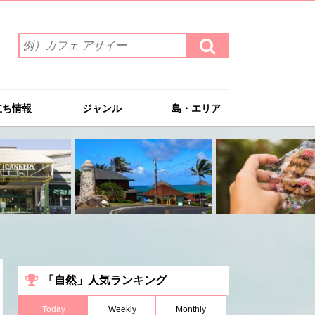
検
検
索
索
ワ
す
る
ー
ド
立ち情報
ジャンル
島・エリア
を
入
力
(例）
カ
フ
ェ
ア
サ
イ
ー
「自然」人気ランキング
Today
Weekly
Monthly