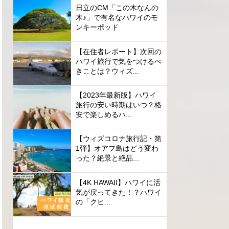
日立のCM「この木なんの
木♪」で有名なハワイのモ
ンキーポッド
【在住者レポート】次回の
ハワイ旅行で気をつけるべ
きことは？ウィズ...
【2023年最新版】ハワイ
旅行の安い時期はいつ？格
安で楽しめるハ...
【ウィズコロナ旅行記・第
1弾】オアフ島はどう変わ
った？絶景と絶品...
【4K HAWAII】ハワイに活
気が戻ってきた！？ハワイ
の「クヒ...