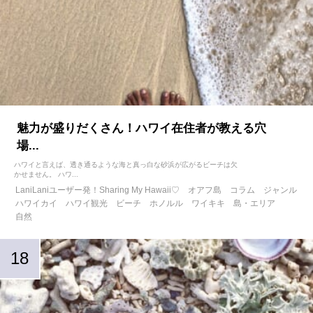
魅力が盛りだくさん！ハワイ在住者が教える穴
場...
ハワイと言えば、透き通るような海と真っ白な砂浜が広がるビーチは欠
かせません。 ハワ...
LaniLaniユーザー発！Sharing My Hawaii♡
オアフ島
コラム
ジャンル
ハワイカイ
ハワイ観光
ビーチ
ホノルル
ワイキキ
島・エリア
自然