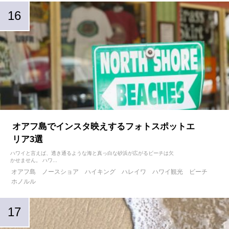
オアフ島でインスタ映えするフォトスポットエ
リア3選
ハワイと言えば、透き通るような海と真っ白な砂浜が広がるビーチは欠
かせません。 ハワ...
オアフ島
ノースショア
ハイキング
ハレイワ
ハワイ観光
ビーチ
ホノルル