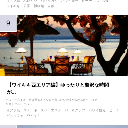
オアフ島
ハレイワ
ハワイカイ
ハワイ観光
ビーチ
ホノルル
ワイキキ
公園
博物館
自然
【ワイキキ西エリア編】ゆったりと贅沢な時間
が...
ハワイと言えば、透き通るような海と真っ白な砂浜が広がるビーチは欠
かせません。 ハワ...
オアフ島
ステーキ
スパ・エステ
バー＆クラブ
ハワイ観光
ビーチ
ビュッフェ
ワイキキ