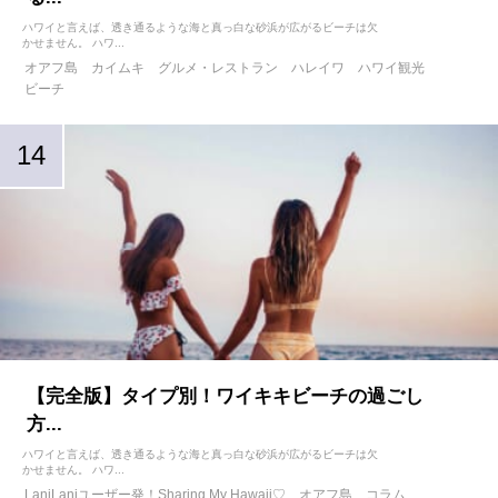
ハワイと言えば、透き通るような海と真っ白な砂浜が広がるビーチは欠
かせません。 ハワ...
オアフ島
カイムキ
グルメ・レストラン
ハレイワ
ハワイ観光
ビーチ
【完全版】タイプ別！ワイキキビーチの過ごし
方...
ハワイと言えば、透き通るような海と真っ白な砂浜が広がるビーチは欠
かせません。 ハワ...
LaniLaniユーザー発！Sharing My Hawaii♡
オアフ島
コラム