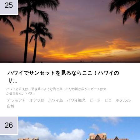
ハワイでサンセットを見るならここ！ハワイの
サ...
ハワイと言えば、透き通るような海と真っ白な砂浜が広がるビーチは欠
かせません。 ハワ...
アラモアナ
オアフ島
ハワイ島
ハワイ観光
ビーチ
ヒロ
ホノルル
自然