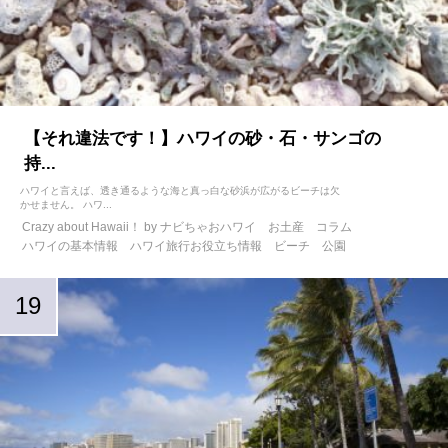
【それ違法です！】ハワイの砂・石・サンゴの
持...
ハワイと言えば、透き通るような海と真っ白な砂浜が広がるビーチは欠
かせません。 ハワ...
Crazy about Hawaii！ by ナビちゃおハワイ
お土産
コラム
ハワイの基本情報
ハワイ旅行お役立ち情報
ビーチ
公園