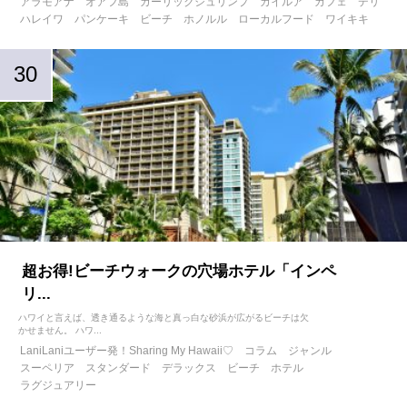
アラモアナ
オアフ島
ガーリックシュリンプ
カイルア
カフェ
デリ
ハレイワ
パンケーキ
ビーチ
ホノルル
ローカルフード
ワイキキ
超お得!ビーチウォークの穴場ホテル「インペ
リ...
ハワイと言えば、透き通るような海と真っ白な砂浜が広がるビーチは欠
かせません。 ハワ...
LaniLaniユーザー発！Sharing My Hawaii♡
コラム
ジャンル
スーペリア
スタンダード
デラックス
ビーチ
ホテル
ラグジュアリー