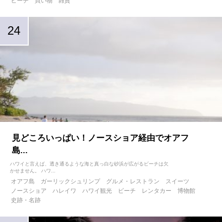
ビーチ
買い物
雑貨
見どころいっぱい！ノースショア経由でオアフ
島...
ハワイと言えば、透き通るような海と真っ白な砂浜が広がるビーチは欠
かせません。 ハワ...
オアフ島
ガーリックシュリンプ
グルメ・レストラン
スイーツ
ノースショア
ハレイワ
ハワイ観光
ビーチ
レンタカー
博物館
史跡・名跡