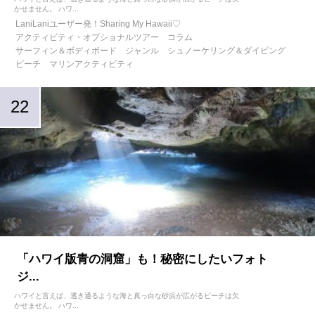
かせません。 ハワ...
LaniLaniユーザー発！Sharing My Hawaii♡
アクティビティ・オプショナルツアー
コラム
サーフィン＆ボディボード
ジャンル
シュノーケリング＆ダイビング
ビーチ
マリンアクティビティ
「ハワイ版青の洞窟」も！秘密にしたいフォト
ジ...
ハワイと言えば、透き通るような海と真っ白な砂浜が広がるビーチは欠
かせません。 ハワ...