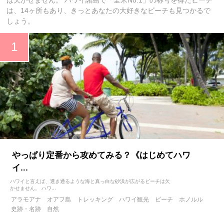
は、14ヶ所もあり、きっとあなたの大好きなビーチも見つかるで
しょう。
やっぱり定番から攻めてみる？《はじめてハワ
イ...
ハワイと言えば、透き通るような海と真っ白な砂浜が広がるビーチは欠
かせません。 ハワ...
アラモアナ
オアフ島
トレッキング
ハワイ観光
ビーチ
ホノルル
史跡・名跡
自然