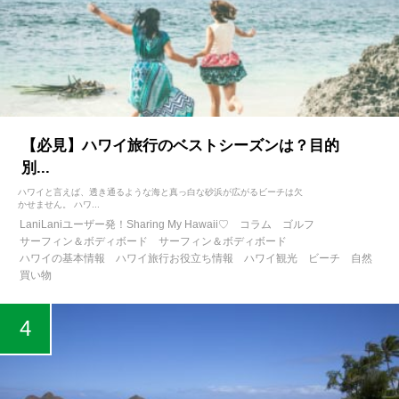
【必見】ハワイ旅行のベストシーズンは？目的
別...
ハワイと言えば、透き通るような海と真っ白な砂浜が広がるビーチは欠
かせません。 ハワ...
LaniLaniユーザー発！Sharing My Hawaii♡
コラム
ゴルフ
サーフィン＆ボディボード
サーフィン＆ボディボード
ハワイの基本情報
ハワイ旅行お役立ち情報
ハワイ観光
ビーチ
自然
買い物