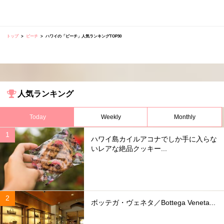
トップ
ビーチ
ハワイの「ビーチ」人気ランキングTOP30
人気ランキング
Today
Weekly
Monthly
ハワイ島カイルアコナでしか手に入らな
いレアな絶品クッキー...
ボッテガ・ヴェネタ／Bottega Veneta...