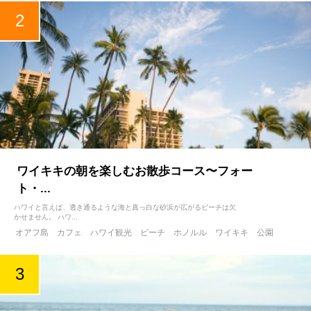
ワイキキの朝を楽しむお散歩コース〜フォー
ト・...
ハワイと言えば、透き通るような海と真っ白な砂浜が広がるビーチは欠
かせません。 ハワ...
オアフ島
カフェ
ハワイ観光
ビーチ
ホノルル
ワイキキ
公園