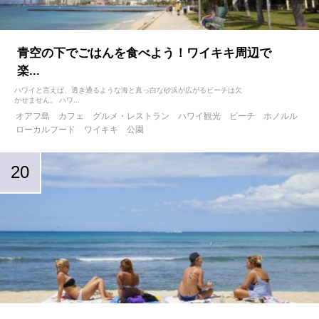
青空の下でごはんを食べよう！ワイキキ周辺で
楽...
ハワイと言えば、透き通るような海と真っ白な砂浜が広がるビーチは欠
かせません。 ハワ...
オアフ島
カフェ
グルメ・レストラン
ハワイ観光
ビーチ
ホノルル
ローカルフード
ワイキキ
公園