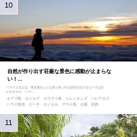
自然が作り出す荘厳な景色に感動が止まらな
い！...
ハワイと言えば、透き通るような海と真っ白な砂浜が広がるビーチは欠
かせません。 ハワ...
オアフ島
カイルア
カウアイ島
トレッキング
ハレアカラ
ハワイ観光
ビーチ
ホノルル
マウイ島
公園
自然