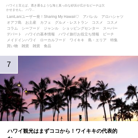
ハワイと言えば、透き通るような海と真っ白な砂浜が広がるビーチは欠
かせません。 ハワ...
LaniLaniユーザー発！Sharing My Hawaii♡
アパレル
アロハシャツ
オアフ島
お土産
カフェ
グルメ・レストラン
コスメ
コスメ
コラム
シーフード
ジャンル
ショッピングセンター
スーパー
デパート
ハワイの基本情報
ハワイ旅行お役立ち情報
ビーチ
メイドインハワイ
ローカルフード
ワイキキ
島・エリア
特集
買い物
雑貨
雑貨
食品
ハワイ観光はまずココから！ワイキキの代表的