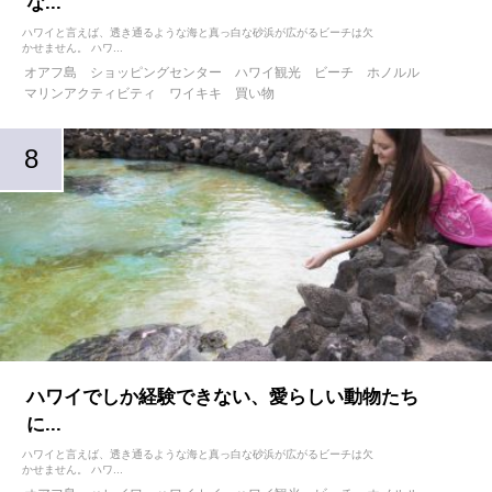
な...
ハワイと言えば、透き通るような海と真っ白な砂浜が広がるビーチは欠
かせません。 ハワ...
オアフ島
ショッピングセンター
ハワイ観光
ビーチ
ホノルル
マリンアクティビティ
ワイキキ
買い物
ハワイでしか経験できない、愛らしい動物たち
に...
ハワイと言えば、透き通るような海と真っ白な砂浜が広がるビーチは欠
かせません。 ハワ...