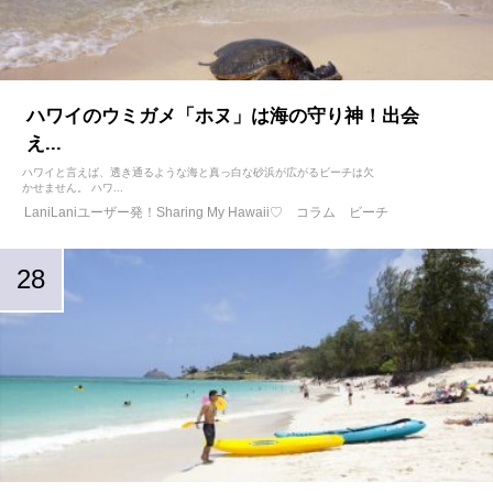
ハワイのウミガメ「ホヌ」は海の守り神！出会
え...
ハワイと言えば、透き通るような海と真っ白な砂浜が広がるビーチは欠
かせません。 ハワ...
LaniLaniユーザー発！Sharing My Hawaii♡
コラム
ビーチ