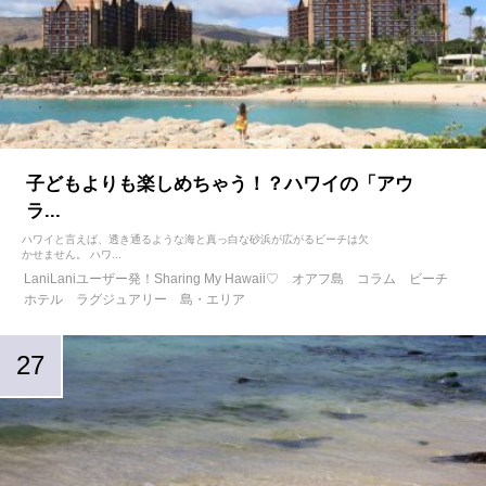
子どもよりも楽しめちゃう！？ハワイの「アウ
ラ...
ハワイと言えば、透き通るような海と真っ白な砂浜が広がるビーチは欠
かせません。 ハワ...
LaniLaniユーザー発！Sharing My Hawaii♡
オアフ島
コラム
ビーチ
ホテル
ラグジュアリー
島・エリア