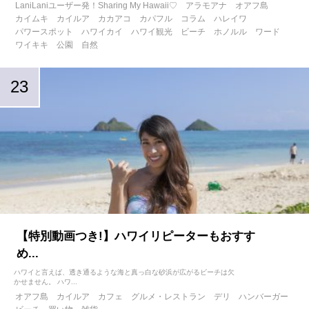
LaniLaniユーザー発！Sharing My Hawaii♡
アラモアナ
オアフ島
カイムキ
カイルア
カカアコ
カパフル
コラム
ハレイワ
パワースポット
ハワイカイ
ハワイ観光
ビーチ
ホノルル
ワード
ワイキキ
公園
自然
【特別動画つき!】ハワイリピーターもおすす
め...
ハワイと言えば、透き通るような海と真っ白な砂浜が広がるビーチは欠
かせません。 ハワ...
オアフ島
カイルア
カフェ
グルメ・レストラン
デリ
ハンバーガー