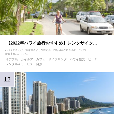
【2022年ハワイ旅行おすすめ】レンタサイク...
ハワイと言えば、透き通るような海と真っ白な砂浜が広がるビーチは欠
かせません。 ハワ...
オアフ島
カイルア
カフェ
サイクリング
ハワイ観光
ビーチ
レンタル＆サービス
自然