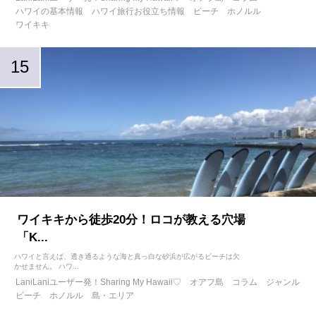
ハワイの基本情報
ハワイ旅行お役立ち情報
ビーチ
ホノルル
ワイキキ
ワイキキから徒歩20分！ロコが教える穴場
「K...
ハワイと言えば、透き通るような海と真っ白な砂浜が広がるビーチは欠
かせません。 ハワ...
LaniLaniユーザー発！Sharing My Hawaii♡
オアフ島
コラム
ジャンル
ビーチ
ホノルル
島・エリア