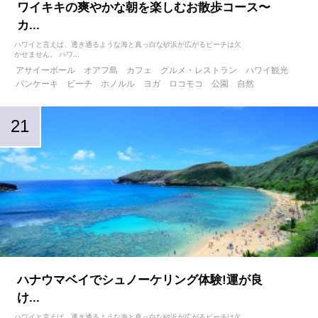
ワイキキの爽やかな朝を楽しむお散歩コース〜
カ...
ハワイと言えば、透き通るような海と真っ白な砂浜が広がるビーチは欠
かせません。 ハワ...
アサイーボール
オアフ島
カフェ
グルメ・レストラン
ハワイ観光
パンケーキ
ビーチ
ホノルル
ヨガ
ロコモコ
公園
自然
ハナウマベイでシュノーケリング体験!運が良
け...
ハワイと言えば、透き通るような海と真っ白な砂浜が広がるビーチは欠