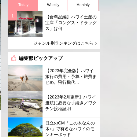
Today
Weekly
Monthly
【食料品編】ハワイ土産の
宝庫「ロングス・ドラッグ
ス」は何...
ジャンル別ランキングはこちら
編集部ピックアップ
【2023年完全版】ハワイ
旅行の費用・予算・旅費ま
とめ。飛行機代...
【2023年2月更新】ハワイ
渡航に必要な手続き／ワク
チン接種証明...
日立のCM「この木なんの
木♪」で有名なハワイのモ
ンキーポッド