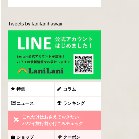
Tweets by lanilanihawaii
特集
コラム
ニュース
ランキング
これだけはおさえておきたい！
ハワイ旅行前かけこみチェック
ショップ
クーポン