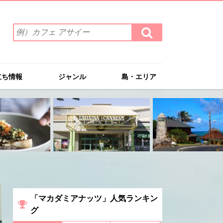
検
検
索
索
ワ
す
る
ー
ド
立ち情報
ジャンル
島・エリア
を
入
力
(例）
カ
フ
ェ
ア
サ
イ
ー
「マカダミアナッツ」人気ランキン
グ