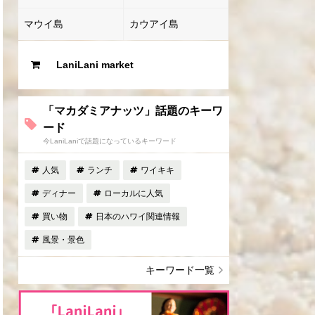
マウイ島
カウアイ島
LaniLani market
「マカダミアナッツ」話題のキーワ
ード
今LaniLaniで話題になっているキーワード
人気
ランチ
ワイキキ
ディナー
ローカルに人気
買い物
日本のハワイ関連情報
風景・景色
キーワード一覧