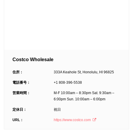
Costco Wholesale
住所：
333A Keahole St, Honolulu, HI 96825
電話番号：
+1 808-396-5538
営業時間：
M-F 10:00am – 8:30pm Sat. 9:30am –
6:00pm Sun. 10:00am – 6:00pm
定休日：
祝日
URL：
https://www.costco.com