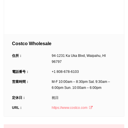
Costco Wholesale
住所：
94-1231 Ka Uka Blvd, Waipahu, HI
96797
電話番号：
+1 808-678-6103
営業時間：
M-F 10:00am – 8:30pm Sat. 9:30am –
6:00pm Sun. 10:00am – 6:00pm
定休日：
祝日
URL：
https://www.costco.com