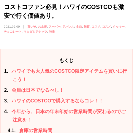
コストコファン必見！ハワイのCOSTCOも激
安で行く価値あり。
2021.05.09
買い物
お土産
スーパー
アパレル
食品
雑貨
コスメ
コスメ
クッキー
チョコレート
マカダミアナッツ
特集
もくじ
1
ハワイでも大人気のCOSTCO限定アイテムを買いに行
こう！
2
会員は日本でなるべし！
3
ハワイのCOSTCOで購入するならコレ！！
4
今年から、日本の年末年始の営業時間が変わるのでご
注意を！
4.1
倉庫の営業時間