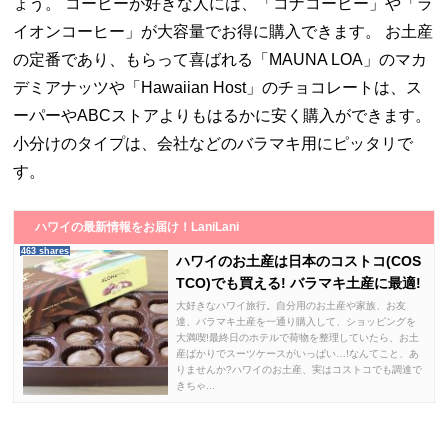
ょう。 コーヒーが好きな人には、「コナコーヒー」や「ラ
イオンコーヒー」が大容量でお得に購入できます。 お土産
の定番であり、もらって喜ばれる「MAUNA LOA」のマカ
デミアナッツや「Hawaiian Host」のチョコレートは、ス
ーパーやABCストアよりもはるかに安く購入ができます。
小分けのタイプは、会社などのバラマキ用にピッタリで
す。
ハワイの最新情報をお届け！LaniLani
463 shares
ハワイのお土産は日本のコストコ(COS
TCO)でも買える! バラマキ土産に最適!
大好きなハワイ旅行。自分用のお土産や家族、お友
達、バラマキ土産を一通り購入して、ショッピングを
大満喫!最終日のホテルで荷物を整理していたら、お土
産ばかりでスーツケースがいっぱい…!なんてこと、あ
りませんか?ハワイのお土産、実はコストコでも調達で
きちゃ...