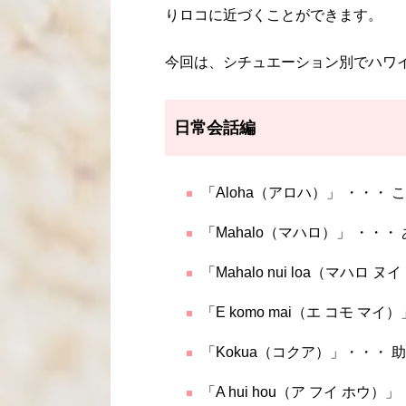
りロコに近づくことができます。
今回は、シチュエーション別でハワ
日常会話編
「Aloha（アロハ）」 ・・
「Mahalo（マハロ）」 ・・・
「Mahalo nui loa（マハロ
「E komo mai（エ コモ 
「Kokua（コクア）」・・・
「A hui hou（ア フイ ホウ