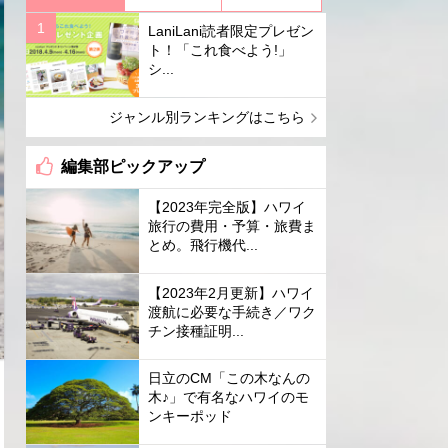
LaniLani読者限定プレゼン
ト！「これ食べよう!」
シ...
ジャンル別ランキングはこちら
編集部ピックアップ
【2023年完全版】ハワイ
旅行の費用・予算・旅費ま
とめ。飛行機代...
【2023年2月更新】ハワイ
渡航に必要な手続き／ワク
チン接種証明...
日立のCM「この木なんの
木♪」で有名なハワイのモ
ンキーポッド