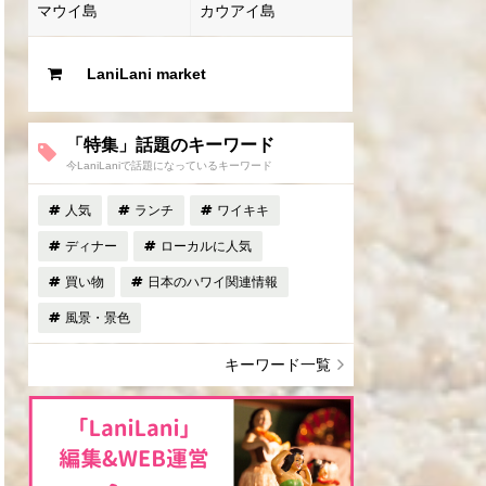
マウイ島
カウアイ島
LaniLani market
「特集」話題のキーワード
今LaniLaniで話題になっているキーワード
人気
ランチ
ワイキキ
ディナー
ローカルに人気
買い物
日本のハワイ関連情報
風景・景色
キーワード一覧