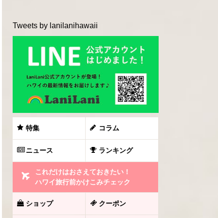
Tweets by lanilanihawaii
特集
コラム
ニュース
ランキング
これだけはおさえておきたい！
ハワイ旅行前かけこみチェック
ショップ
クーポン