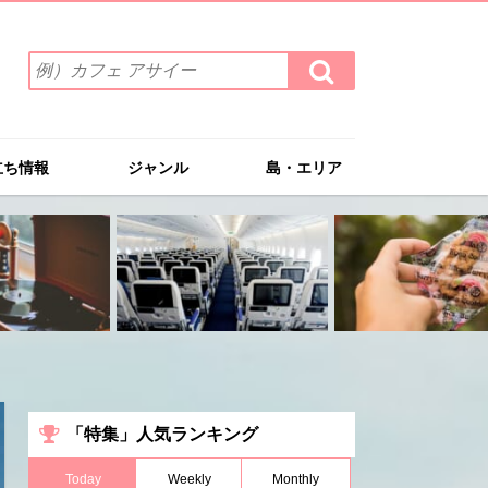
検
検
索
索
ワ
す
る
ー
ド
立ち情報
ジャンル
島・エリア
を
入
力
(例）
カ
フ
ェ
ア
サ
イ
ー
「特集」人気ランキング
Today
Weekly
Monthly