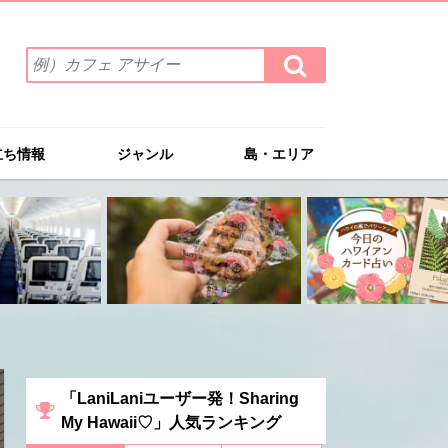
検
検
索
索
ワ
す
る
ー
ド
立ち情報
ジャンル
島・エリア
を
入
力
(例）
カ
フ
ェ
ア
サ
イ
ー
「LaniLaniユーザー発！Sharing
My Hawaii♡」人気ランキング