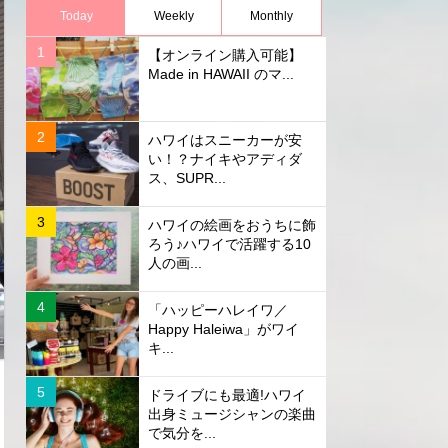
Today
Weekly
Monthly
【オンライン購入可能】
Made in HAWAII のマ...
ハワイはスニーカーが安
い！？ナイキやアディダ
ス、SUPR...
ハワイの絵画をおうちに飾
ろう♪ハワイで活躍する10
人の画...
「ハッピーハレイワ／
Happy Haleiwa」がワイ
キ...
ドライブにも最適!ハワイ
出身ミュージシャンの楽曲
で気分を...