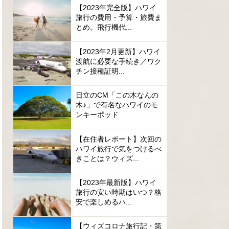
【2023年完全版】ハワイ
旅行の費用・予算・旅費ま
とめ。飛行機代...
【2023年2月更新】ハワイ
渡航に必要な手続き／ワク
チン接種証明...
日立のCM「この木なんの
木♪」で有名なハワイのモ
ンキーポッド
【在住者レポート】次回の
ハワイ旅行で気をつけるべ
きことは？ウィズ...
【2023年最新版】ハワイ
旅行の安い時期はいつ？格
安で楽しめるハ...
【ウィズコロナ旅行記・第