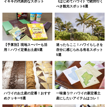
イキキの代表的なスポット
《はじめてハワイ》で絶対行く
べき観光スポット6選
【予算別】現地スーパーも活
迷ったらここ！ハワイらしさを
用！ハワイ定番お土産5選
存分に感じられる有名スポット
5選
ハワイのお土産の定番！おすす
一味違う!? ハワイの新定番土
めクッキー5選
産にしたいアイテムはコレ！