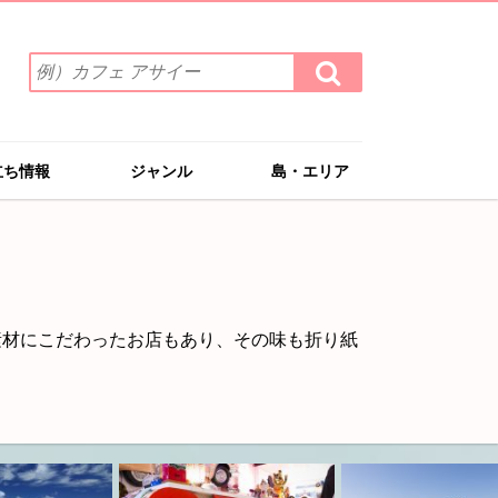
検
検
索
索
ワ
す
る
ー
ド
立ち情報
ジャンル
島・エリア
を
入
力
(例）
カ
フ
ェ
素材にこだわったお店もあり、その味も折り紙
ア
サ
イ
ー