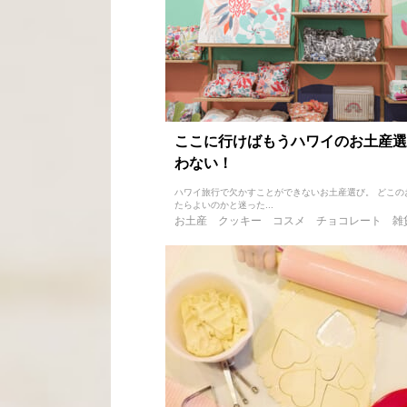
ここに行けばもうハワイのお土産選
わない！
ハワイ旅行で欠かすことができないお土産選び。 どこの
たらよいのかと迷った...
お土産
クッキー
コスメ
チョコレート
雑