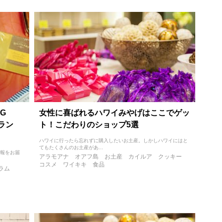
G
女性に喜ばれるハワイみやげはここでゲッ
イラン
ト！こだわりのショップ5選
ハワイに行ったら忘れずに購入したいお土産。しかしハワイにはと
てもたくさんのお土産があ...
情報をお届
アラモアナ
オアフ島
お土産
カイルア
クッキー
コスメ
ワイキキ
食品
ラム