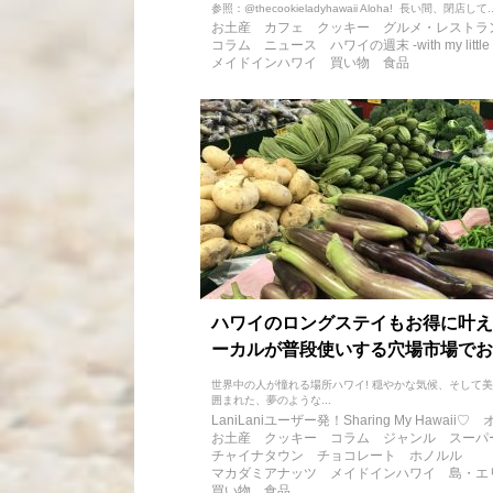
参照：@thecookieladyhawaii Aloha! 長い間、閉店して..
お土産
カフェ
クッキー
グルメ・レストラ
コラム
ニュース
ハワイの週末 -with my little
メイドインハワイ
買い物
食品
ハワイのロングステイもお得に叶え
ーカルが普段使いする穴場市場でお
世界中の人が憧れる場所ハワイ! 穏やかな気候、そして
囲まれた、夢のような...
LaniLaniユーザー発！Sharing My Hawaii♡
お土産
クッキー
コラム
ジャンル
スーパ
チャイナタウン
チョコレート
ホノルル
マカダミアナッツ
メイドインハワイ
島・エ
買い物
食品