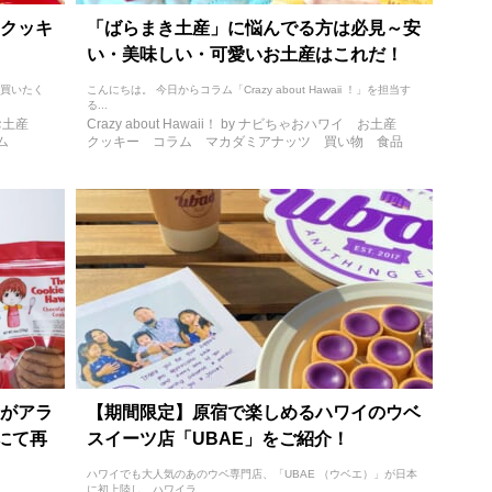
クッキ
「ばらまき土産」に悩んでる方は必見～安
い・美味しい・可愛いお土産はこれだ！
い買いたく
こんにちは。 今日からコラム「Crazy about Hawaii ！」を担当す
る...
お土産
Crazy about Hawaii！ by ナビちゃおハワイ
お土産
ム
クッキー
コラム
マカダミアナッツ
買い物
食品
がアラ
【期間限定】原宿で楽しめるハワイのウベ
にて再
スイーツ店「UBAE」をご紹介！
ハワイでも大人気のあのウベ専門店、「UBAE （ウベエ）」が日本
に初上陸し、ハワイラ...