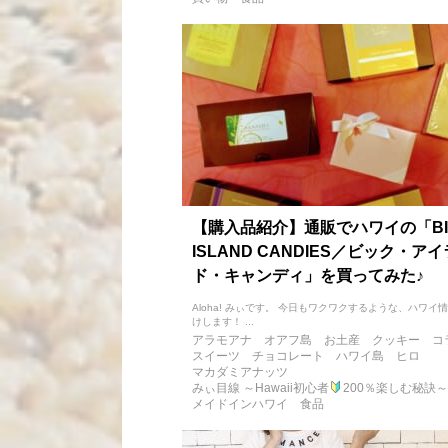
【購入品紹介】通販でハワイの「BI
ISLAND CANDIES／ビック・ア
ド・キャンディ」を買ってみた♪
Aloha! みぃです。 今日もワクワクするような、ハワイ
けします！ ...
アラモアナ
オアフ島
お土産
クッキー
コ
スイーツ
チョコレート
ハワイ島
ヒロ
マカダミアナッツ
みぃ目線 ～Hawaii初心者
200％楽しむ秘訣～
メイドインハワイ
食品