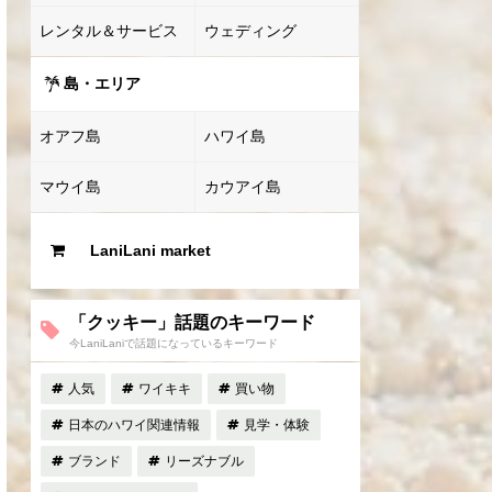
レンタル＆サービス
ウェディング
島・エリア
オアフ島
ハワイ島
マウイ島
カウアイ島
LaniLani market
「クッキー」話題のキーワード
今LaniLaniで話題になっているキーワード
人気
ワイキキ
買い物
日本のハワイ関連情報
見学・体験
ブランド
リーズナブル