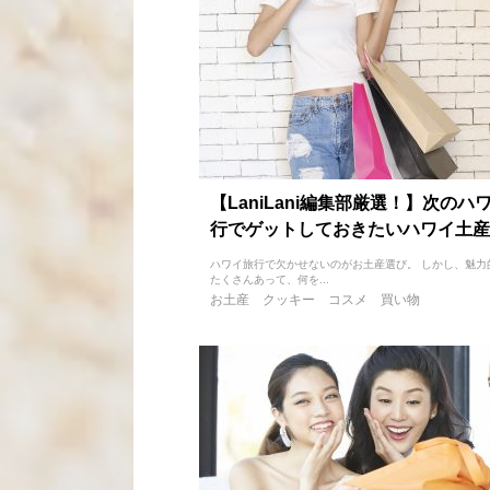
【LaniLani編集部厳選！】次のハ
行でゲットしておきたいハワイ土産
ハワイ旅行で欠かせないのがお土産選び。 しかし、魅力
たくさんあって、何を...
お土産
クッキー
コスメ
買い物