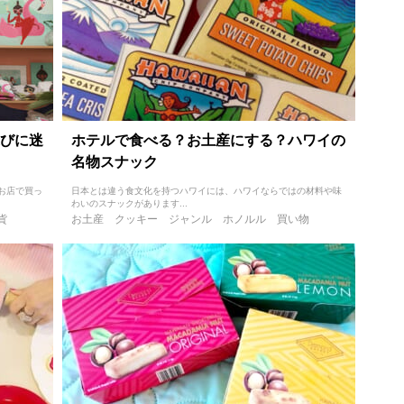
びに迷
ホテルで食べる？お土産にする？ハワイの
名物スナック
お店で買っ
日本とは違う食文化を持つハワイには、ハワイならではの材料や味
わいのスナックがあります...
貨
お土産
クッキー
ジャンル
ホノルル
買い物