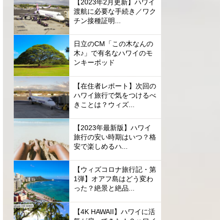
【2023年2月更新】ハワイ
渡航に必要な手続き／ワク
チン接種証明...
日立のCM「この木なんの
木♪」で有名なハワイのモ
ンキーポッド
【在住者レポート】次回の
ハワイ旅行で気をつけるべ
きことは？ウィズ...
【2023年最新版】ハワイ
旅行の安い時期はいつ？格
安で楽しめるハ...
【ウィズコロナ旅行記・第
1弾】オアフ島はどう変わ
った？絶景と絶品...
【4K HAWAII】ハワイに活