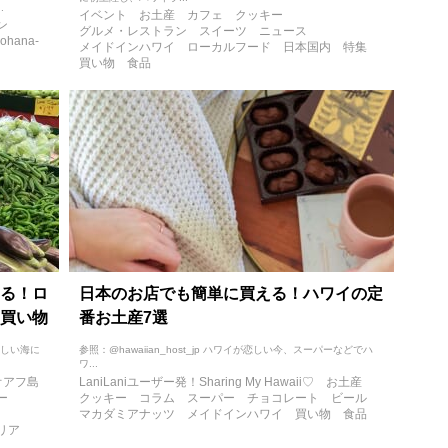
.
イベント
お土産
カフェ
クッキー
ン
グルメ・レストラン
スイーツ
ニュース
 ohana-
メイドインハワイ
ローカルフード
日本国内
特集
買い物
食品
る！ロ
日本のお店でも簡単に買える！ハワイの定
買い物
番お土産7選
美しい海に
参照：@hawaiian_host_jp ハワイが恋しい今、スーパーなどでハ
ワ...
オアフ島
LaniLaniユーザー発！Sharing My Hawaii♡
お土産
ー
クッキー
コラム
スーパー
チョコレート
ビール
マカダミアナッツ
メイドインハワイ
買い物
食品
リア