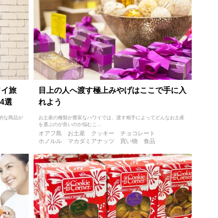
ワイ旅
目上の人へ渡す極上みやげはここで手に入
4選
れよう
的な商品が
お土産の種類が豊富なハワイでは、渡す相手によってどんなお土産
を選ぶのが良いのか悩むこ...
オアフ島
お土産
クッキー
チョコレート
ホノルル
マカダミアナッツ
買い物
食品