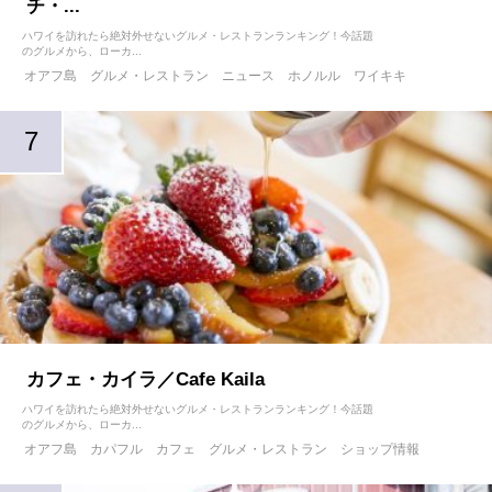
チ・...
ハワイを訪れたら絶対外せないグルメ・レストランランキング！今話題
のグルメから、ローカ...
オアフ島
グルメ・レストラン
ニュース
ホノルル
ワイキキ
カフェ・カイラ／Cafe Kaila
ハワイを訪れたら絶対外せないグルメ・レストランランキング！今話題
のグルメから、ローカ...
オアフ島
カパフル
カフェ
グルメ・レストラン
ショップ情報