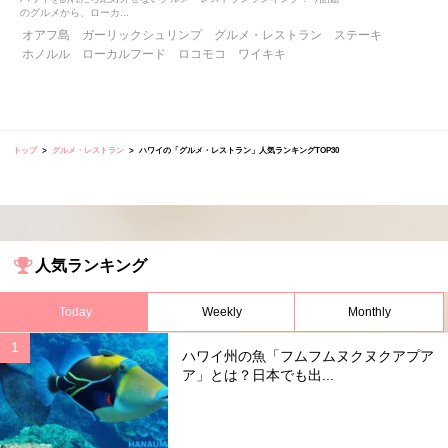
のグルメから、ローカ...
オアフ島
ガーリックシュリンプ
グルメ・レストラン
ステーキ
ホノルル
ローカルフード
ロコモコ
ワイキキ
トップ
グルメ・レストラン
ハワイの「グルメ・レストラン」人気ランキングTOP30
人気ランキング
Today
Weekly
Monthly
ハワイ州の魚「フムフムヌクヌクアプア
ア」とは？日本でも出...