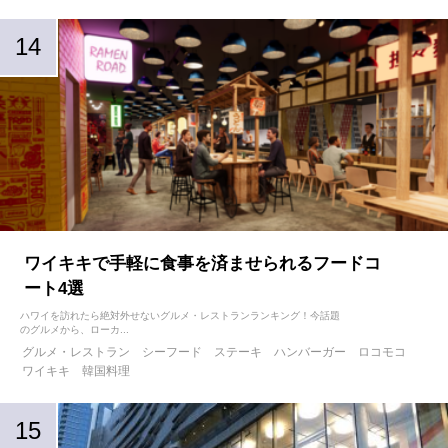
ワイキキで手軽に食事を済ませられるフードコ
ート4選
ハワイを訪れたら絶対外せないグルメ・レストランランキング！今話題
のグルメから、ローカ...
グルメ・レストラン
シーフード
ステーキ
ハンバーガー
ロコモコ
ワイキキ
韓国料理