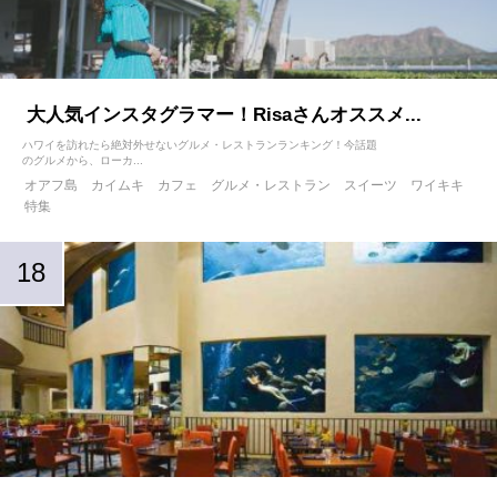
大人気インスタグラマー！Risaさんオススメ...
ハワイを訪れたら絶対外せないグルメ・レストランランキング！今話題
のグルメから、ローカ...
オアフ島
カイムキ
カフェ
グルメ・レストラン
スイーツ
ワイキキ
特集