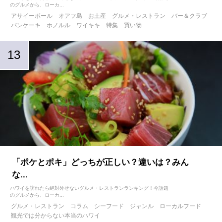
のグルメから、ローカ...
アサイーボール
オアフ島
お土産
グルメ・レストラン
バー＆クラブ
パンケーキ
ホノルル
ワイキキ
特集
買い物
「ポケとポキ」どっちが正しい？違いは？みん
な...
ハワイを訪れたら絶対外せないグルメ・レストランランキング！今話題
のグルメから、ローカ...
グルメ・レストラン
コラム
シーフード
ジャンル
ローカルフード
観光では分からない本当のハワイ