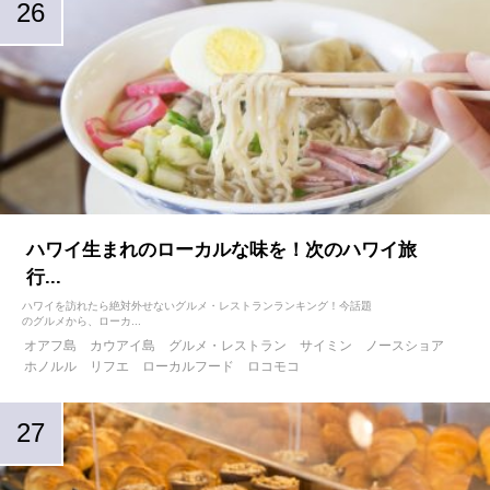
ハワイ生まれのローカルな味を！次のハワイ旅
行...
ハワイを訪れたら絶対外せないグルメ・レストランランキング！今話題
のグルメから、ローカ...
オアフ島
カウアイ島
グルメ・レストラン
サイミン
ノースショア
ホノルル
リフエ
ローカルフード
ロコモコ