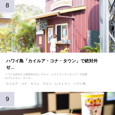
ハワイ島「カイルア・コナ・タウン」で絶対外
せ...
ハワイを訪れたら絶対外せないグルメ・レストランランキング！今話題
のグルメから、ローカ...
カイルア・コナ
カフェ
グルメ・レストラン
ハワイ島