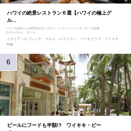
ハワイの絶景レストラン６選【ハワイの極上グ
ル...
ハワイを訪れたら絶対外せないグルメ・レストランランキング！今話題
のグルメから、ローカ...
イタリアン＆フレンチ
グルメ・レストラン
バー＆クラブ
ワイキキ
特集
ビールにフードも半額!? ワイキキ・ビー