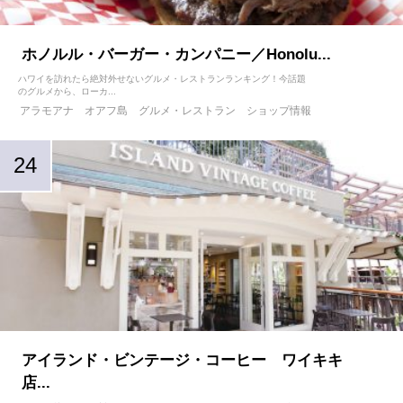
ホノルル・バーガー・カンパニー／Honolu...
ハワイを訪れたら絶対外せないグルメ・レストランランキング！今話題
のグルメから、ローカ...
アラモアナ
オアフ島
グルメ・レストラン
ショップ情報
アイランド・ビンテージ・コーヒー ワイキキ
店...