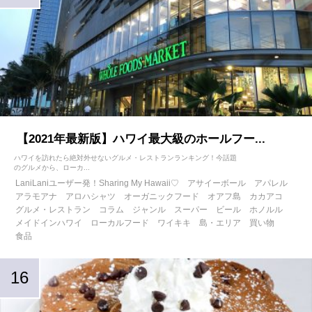
【2021年最新版】ハワイ最大級のホールフー...
ハワイを訪れたら絶対外せないグルメ・レストランランキング！今話題
のグルメから、ローカ...
LaniLaniユーザー発！Sharing My Hawaii♡
アサイーボール
アパレル
アラモアナ
アロハシャツ
オーガニックフード
オアフ島
カカアコ
グルメ・レストラン
コラム
ジャンル
スーパー
ビール
ホノルル
メイドインハワイ
ローカルフード
ワイキキ
島・エリア
買い物
食品