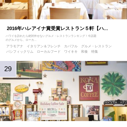
2016年ハレアイナ賞受賞レストラン５軒【ハ...
ハワイを訪れたら絶対外せないグルメ・レストランランキング！今話題
のグルメから、ローカ...
アラモアナ
イタリアン＆フレンチ
カパフル
グルメ・レストラン
パシフィックリム
ローカルフード
ワイキキ
和食
特集