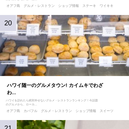
オアフ島
グルメ・レストラン
ショップ情報
ステーキ
ワイキキ
ハワイ随一のグルメタウン! カイムキでわざ
わ...
ハワイを訪れたら絶対外せないグルメ・レストランランキング！今話題
のグルメから、ローカ...
オアフ島
カパフル
グルメ・レストラン
ショップ情報
スイーツ