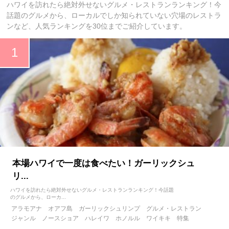
ハワイを訪れたら絶対外せないグルメ・レストランランキング！今
話題のグルメから、ローカルでしか知られていない穴場のレストラ
ンなど、人気ランキングを30位までご紹介しています。
本場ハワイで一度は食べたい！ガーリックシュ
リ...
ハワイを訪れたら絶対外せないグルメ・レストランランキング！今話題
のグルメから、ローカ...
アラモアナ
オアフ島
ガーリックシュリンプ
グルメ・レストラン
ジャンル
ノースショア
ハレイワ
ホノルル
ワイキキ
特集