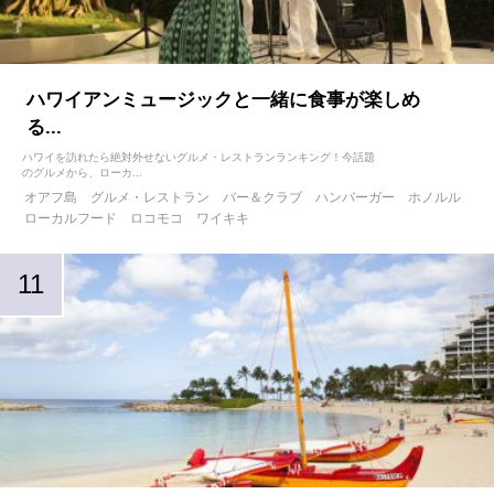
ハワイアンミュージックと一緒に食事が楽しめ
る...
ハワイを訪れたら絶対外せないグルメ・レストランランキング！今話題
のグルメから、ローカ...
オアフ島
グルメ・レストラン
バー＆クラブ
ハンバーガー
ホノルル
ローカルフード
ロコモコ
ワイキキ