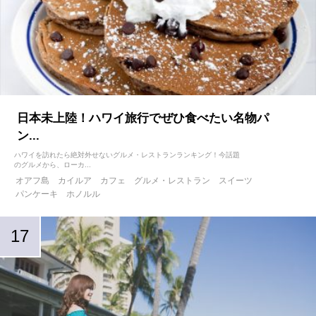
日本未上陸！ハワイ旅行でぜひ食べたい名物パ
ン...
ハワイを訪れたら絶対外せないグルメ・レストランランキング！今話題
のグルメから、ローカ...
オアフ島
カイルア
カフェ
グルメ・レストラン
スイーツ
パンケーキ
ホノルル