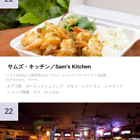
サムズ・キッチン／Sam’s Kitchen
ハワイを訪れたら絶対外せないグルメ・レストランランキング！今話題
のグルメから、ローカ...
オアフ島
ガーリックシュリンプ
グルメ・レストラン
シーフード
ショップ情報
デリ
ホノルル