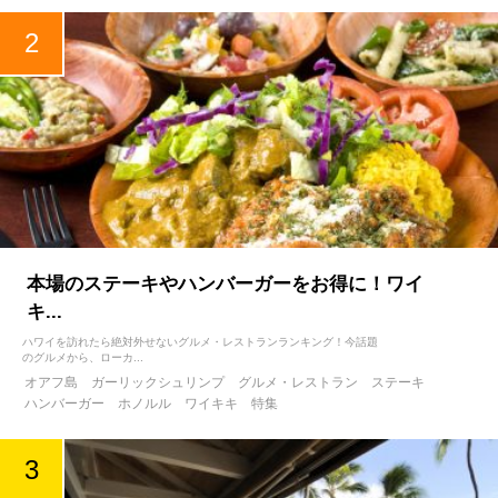
本場のステーキやハンバーガーをお得に！ワイ
キ...
ハワイを訪れたら絶対外せないグルメ・レストランランキング！今話題
のグルメから、ローカ...
オアフ島
ガーリックシュリンプ
グルメ・レストラン
ステーキ
ハンバーガー
ホノルル
ワイキキ
特集