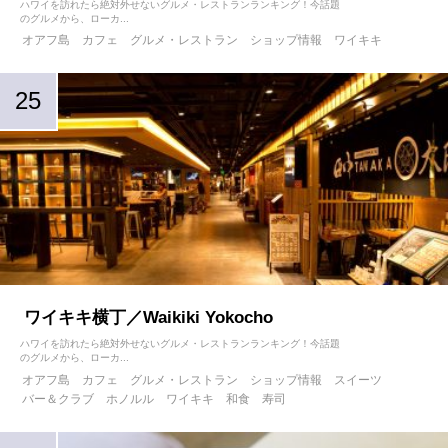
ハワイを訪れたら絶対外せないグルメ・レストランランキング！今話題
のグルメから、ローカ...
オアフ島
カフェ
グルメ・レストラン
ショップ情報
ワイキキ
ワイキキ横丁／Waikiki Yokocho
ハワイを訪れたら絶対外せないグルメ・レストランランキング！今話題
のグルメから、ローカ...
オアフ島
カフェ
グルメ・レストラン
ショップ情報
スイーツ
バー＆クラブ
ホノルル
ワイキキ
和食
寿司