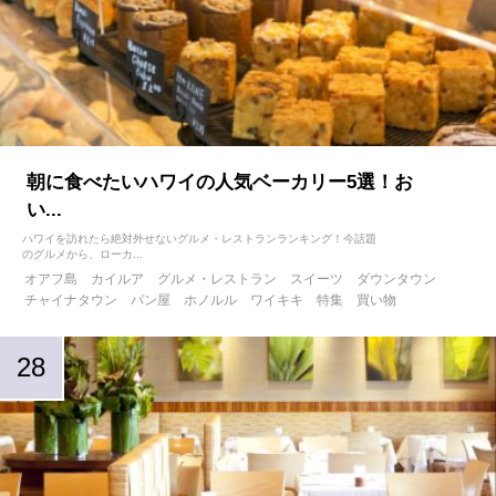
朝に食べたいハワイの人気ベーカリー5選！お
い...
ハワイを訪れたら絶対外せないグルメ・レストランランキング！今話題
のグルメから、ローカ...
オアフ島
カイルア
グルメ・レストラン
スイーツ
ダウンタウン
チャイナタウン
パン屋
ホノルル
ワイキキ
特集
買い物