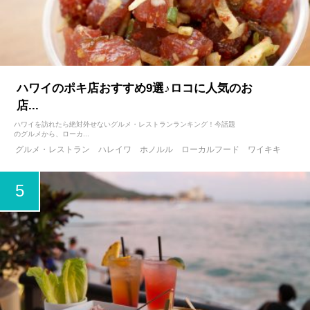
ハワイのポキ店おすすめ9選♪ロコに人気のお
店...
ハワイを訪れたら絶対外せないグルメ・レストランランキング！今話題
のグルメから、ローカ...
グルメ・レストラン
ハレイワ
ホノルル
ローカルフード
ワイキキ