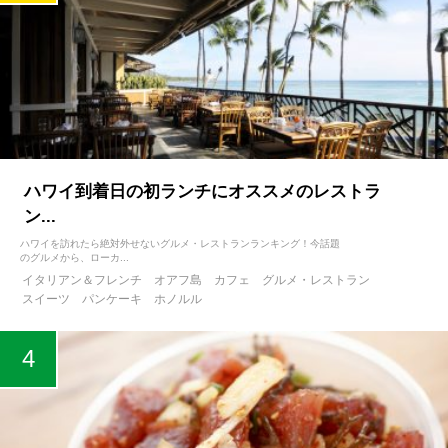
ハワイ到着日の初ランチにオススメのレストラ
ン...
ハワイを訪れたら絶対外せないグルメ・レストランランキング！今話題
のグルメから、ローカ...
イタリアン＆フレンチ
オアフ島
カフェ
グルメ・レストラン
スイーツ
パンケーキ
ホノルル