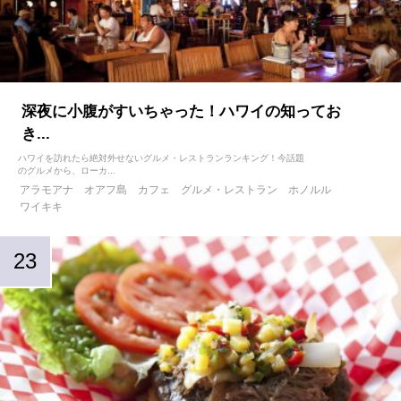
深夜に小腹がすいちゃった！ハワイの知ってお
き...
ハワイを訪れたら絶対外せないグルメ・レストランランキング！今話題
のグルメから、ローカ...
アラモアナ
オアフ島
カフェ
グルメ・レストラン
ホノルル
ワイキキ