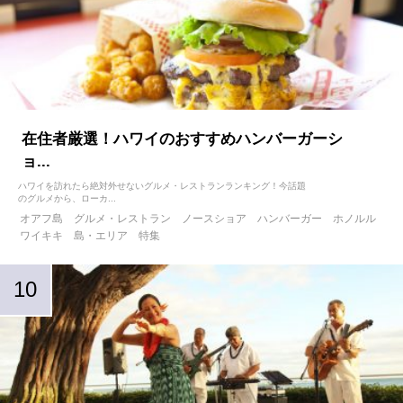
在住者厳選！ハワイのおすすめハンバーガーシ
ョ...
ハワイを訪れたら絶対外せないグルメ・レストランランキング！今話題
のグルメから、ローカ...
オアフ島
グルメ・レストラン
ノースショア
ハンバーガー
ホノルル
ワイキキ
島・エリア
特集