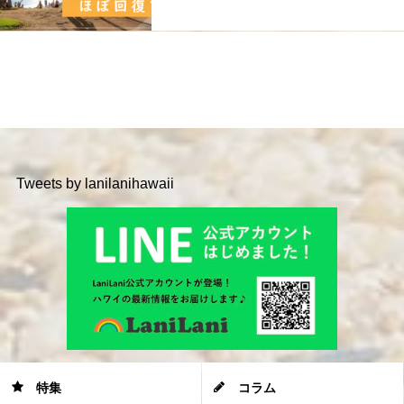
Tweets by lanilanihawaii
特集
コラム