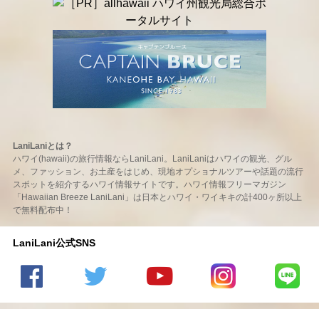
LaniLaniとは？
ハワイ(hawaii)の旅行情報ならLaniLani。LaniLaniはハワイの観光、グル
メ、ファッション、お土産をはじめ、現地オプショナルツアーや話題の流行
スポットを紹介するハワイ情報サイトです。ハワイ情報フリーマガジン
「Hawaiian Breeze LaniLani」は日本とハワイ・ワイキキの計400ヶ所以上
で無料配布中！
LaniLani公式SNS
LaniLani
LaniLani
LaniLani
LaniLani
LaniLani
の
のtwitter
の
の
のLINEを