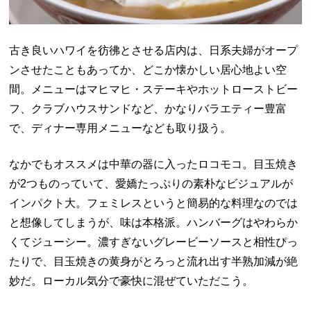
古き良いハワイを彷彿とさせる店内は、日系夫婦がオープ
ンさせたこともあってか、どこか懐かしい居心地よい空
間。メニューはマヒマヒ・ステーキやホットローストビー
フ、クラブハウスサンドなど、かなりバラエティー豊富
で、ディナー専用メニューなども取り扱う。
なかでもオススメは中華の器に入ったロコモコ。目玉焼き
が2つものっていて、愛嬌たっぷりの素朴なビジュアルが
インパクト大。フェミレスというと簡易的な料理なのでは
と想像してしまうが、味は本格派。ハンバーグはやわらか
くてジューシー。濃すぎないグレービーソースと相性ぴっ
たりで、目玉焼きの黄身がとろっと流れ出す半熟加減が絶
妙だ。ローカル気分で豪快に混ぜていただこう。