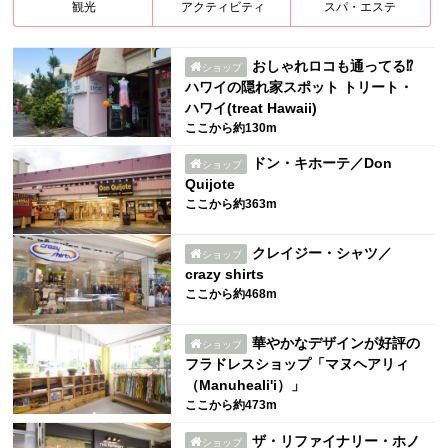
観光
アクティビティ
スパ・エステ
おしゃれロコも通ってる⁉︎
ショップ
ハワイの隠れ家スポット トリート・
ハワイ(treat Hawaii)
ここから約130m
ドン・キホーテ／Don
ショップ
Quijote
ここから約363m
クレイジー・シャツ／
ショップ
crazy shirts
ここから約468m
華やかなデザインが好評の
ショップ
フラドレスショップ「マヌヘアリィ
（Manuheali'i）」
ここから約473m
ザ・リファイナリー・ホノ
ショップ