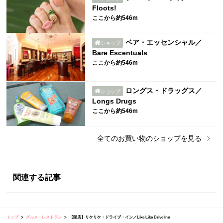
Floots!
ここから約546m
ベア・エッセンシャル／
ショップ
Bare Escentuals
ここから約546m
ロングス・ドラッグス／
ショップ
Longs Drugs
ここから約546m
全ての
お買い物
のショップを見る
関連する記事
トップ
グルメ・レストラン
【閉店】リケリケ・ドライブ・イン／Like Like Drive Inn