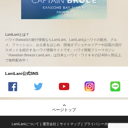
LaniLaniとは？
ハワイ(hawaii)の旅行情報ならLaniLani。LaniLaniはハワイの観光、グル
メ、ファッション、お土産をはじめ、現地オプショナルツアーや話題の流行
スポットを紹介するハワイ情報サイトです。ハワイ情報フリーマガジン
「Hawaiian Breeze LaniLani」は日本とハワイ・ワイキキの計400ヶ所以上
で無料配布中！
LaniLani公式SNS
LaniLani
LaniLani
LaniLani
LaniLani
LaniLani
の
のtwitter
の
の
のLINEを
Facebook
を見る
Youtube
Instagram
見る
ページトップ
を見る
チャンネ
を見る
ルを見る
LaniLaniについて
運営会社
サイトマップ
プライバシーポリシー