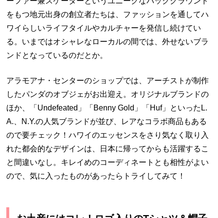
ーファー兼スケーターというユニークなバックグラウンド
をもつ地元出身の創立者たちは、ファッションを通してハ
ワイらしいライフタイルやカルチャーを発信し続けてい
る。いまではオシャレなローカルの間では、外せないブラ
ンドとなっているのだとか。
アラモアナ・センターのショップでは、アーチストが制作
したパンダのオブジェがお出迎え。オリジナルブランドの
ほか、「
Undefeated
」「
Benny Gold
」「
Huf
」といった
L.
A.
、
N.Y.
の人気ブランドが並び、レアなコラボ商品もある
ので要チェック！ハワイのエッセンスをさり気なく取り入
れた都会的なデザインは、日本に帰ってからも活躍するこ
と間違いなし。キレイめのコーディネートとも相性がよい
ので、気に入ったものがあったらトライしてみて！