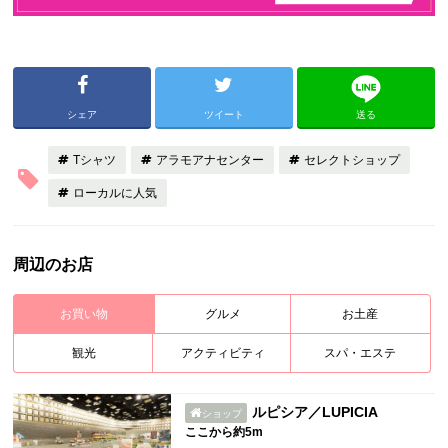
シェア
ツイート
送る
Tシャツ
アラモアナセンター
セレクトショップ
ローカルに人気
周辺のお店
お買い物
グルメ
お土産
観光
アクティビティ
スパ・エステ
ルピシア／LUPICIA
ショップ
ここから約5m