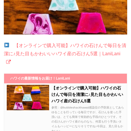
【オンラインで購入可能】ハワイの石けんで毎日を清
潔に♪見た目もかわいいハワイ産の石けん5選｜LaniLani
ハワイの最新情報をお届け！LaniLani
【オンラインで購入可能】ハワイの石
けんで毎日を清潔に♪見た目もかわいい
ハワイ産の石けん5選
参照：@bubbleshackhawaii感染症の予防策としてあら
ゆることを行っている毎日ですが、石けんを使った手
洗いは、とても簡単で有効的な手段のひとつです。そ
の石けんがハワイ産のものなら、何度も行う手洗いタ
イムもハッピーになりそうですね♪今回は、見た目もか
わいい...