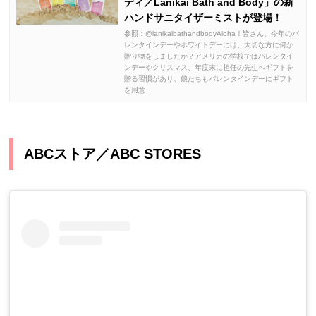
ディ／Lanikai Bath and Body」の新
ハンドサニタイザーミストが登場！
参照：@lanikaibathandbodyAloha！皆さん、今年のバ
レンタインデーやホワイトデーには、大切な方に何か
贈り物をしましたか？アメリカの学校ではバレンタイ
ンデーやクリスマス、年度末に担任の先生へギフトを
贈る習慣があり、娘たちもバレンタインデーにギフト
を用意...
ABCストア／ABC STORES