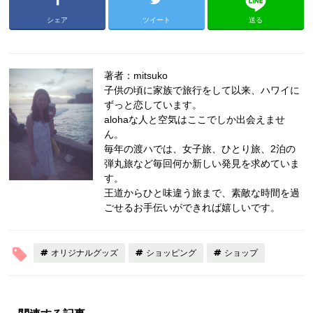
シェア
ツイート
送る
著者：mitsuko
子供の頃に家族で旅行をして以来、ハワイに
ずっと恋しています。
alohaな人と空気はここでしか出会えませ
ん。
毎年の渡ハでは、女子旅、ひとり旅、2泊の
弾丸旅など毎回何か新しい発見を求めていま
す。
王道からひと味違う旅まで、素敵な時間を過
ごせるお手伝いができれば嬉しいです。
オリジナルグッズ
ショッピング
ショップ