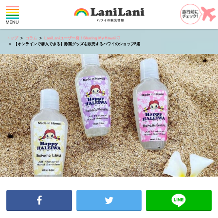
トップ
コラム
LaniLaniユーザー発！Sharing My Hawaii♡
【オンラインで購入できる】除菌グッズを販売するハワイのショップ5選