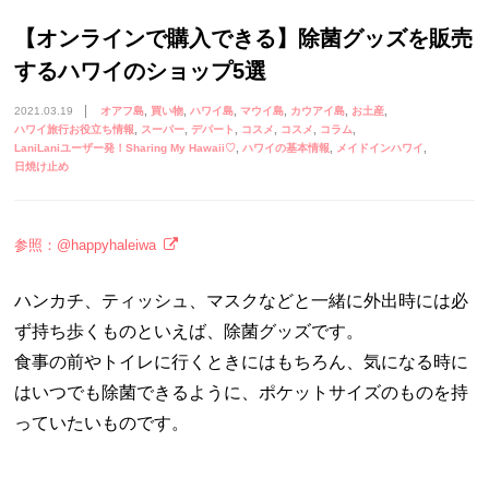
【オンラインで購入できる】除菌グッズを販売
するハワイのショップ5選
2021.03.19
オアフ島
買い物
ハワイ島
マウイ島
カウアイ島
お土産
ハワイ旅行お役立ち情報
スーパー
デパート
コスメ
コスメ
コラム
LaniLaniユーザー発！Sharing My Hawaii♡
ハワイの基本情報
メイドインハワイ
日焼け止め
参照：@happyhaleiwa
ハンカチ、ティッシュ、マスクなどと一緒に外出時には必
ず持ち歩くものといえば、除菌グッズです。
食事の前やトイレに行くときにはもちろん、気になる時に
はいつでも除菌できるように、ポケットサイズのものを持
っていたいものです。