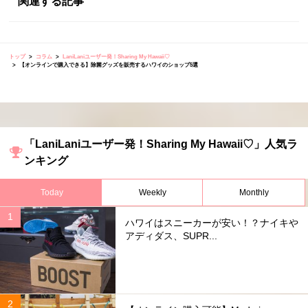
関連する記事
トップ
コラム
LaniLaniユーザー発！Sharing My Hawaii♡
【オンラインで購入できる】除菌グッズを販売するハワイのショップ5選
「LaniLaniユーザー発！Sharing My Hawaii♡」人気ラ
ンキング
Today
Weekly
Monthly
ハワイはスニーカーが安い！？ナイキや
アディダス、SUPR...