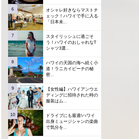
オシャレ好きならマストチ
ェック！ハワイで手に入る
「日本未...
スタイリッシュに過ごそ
う！ハワイのおしゃれなT
シャツ3選...
ハワイの天国の海へ続く小
道！ラニカイビーチの秘
密...
【女性編】ハワイアンウエ
ディングに招待された時の
服装はム...
ドライブにも最適!ハワイ
出身ミュージシャンの楽曲
で気分を...