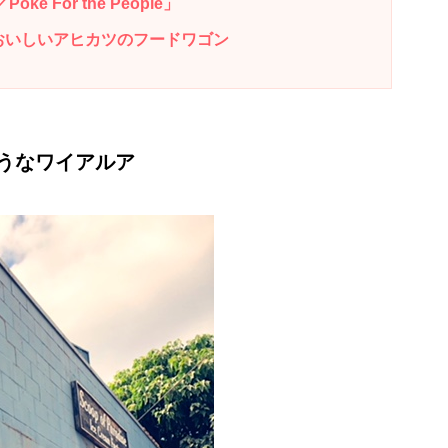
e For the People」
おいしいアヒカツのフードワゴン
うなワイアルア