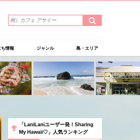
検
検
索
索
ワ
す
る
ー
ド
立ち情報
ジャンル
島・エリア
を
入
力
(例）
カ
フ
ェ
ア
サ
イ
ー
「LaniLaniユーザー発！Sharing
My Hawaii♡」人気ランキング