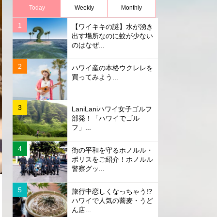
Today
Weekly
Monthly
【ワイキキの謎】水が湧き
出す場所なのに蚊が少ない
のはなぜ...
ハワイ産の本格ウクレレを
買ってみよう...
LaniLaniハワイ女子ゴルフ
部発！「ハワイでゴル
フ」...
街の平和を守るホノルル・
ポリスをご紹介！ホノルル
警察グッ...
旅行中恋しくなっちゃう!?
ハワイで人気の蕎麦・うど
ん店...