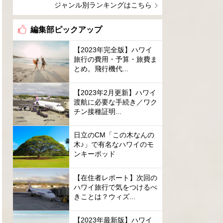
ジャンル別ランキングはこちら
編集部ピックアップ
【2023年完全版】ハワイ
旅行の費用・予算・旅費ま
とめ。飛行機代...
【2023年2月更新】ハワイ
渡航に必要な手続き／ワク
チン接種証明...
日立のCM「この木なんの
木♪」で有名なハワイのモ
ンキーポッド
【在住者レポート】次回の
ハワイ旅行で気をつけるべ
きことは？ウィズ...
【2023年最新版】ハワイ