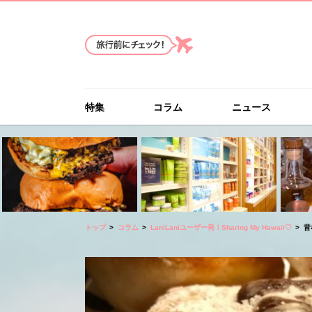
特集
コラム
ニュース
トップ
コラム
LaniLaniユーザー発！Sharing My Hawaii♡
昔