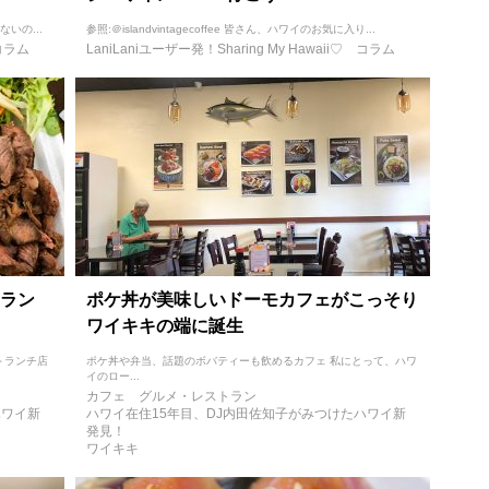
ないの...
参照:＠islandvintagecoffee 皆さん、ハワイのお気に入り...
コラム
LaniLaniユーザー発！Sharing My Hawaii♡
コラム
ラン
ポケ丼が美味しいドーモカフェがこっそり
ワイキキの端に誕生
トランチ店
ポケ丼や弁当、話題のボバティーも飲めるカフェ 私にとって、ハワ
イのロー...
カフェ
グルメ・レストラン
ハワイ新
ハワイ在住15年目、DJ内田佐知子がみつけたハワイ新
発見！
ワイキキ