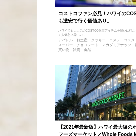
コストコファン必見！ハワイのCOS
も激安で行く価値あり。
ハワイでも大人気のCOSTCO限定アイテムを買いに行こ
で人気急上昇中の...
アパレル
お土産
クッキー
コスメ
コスメ
スーパー
チョコレート
マカダミアナッツ
買い物
雑貨
食品
【2021年最新版】ハワイ最大級の
フーズマーケット／Whole Foods Ma