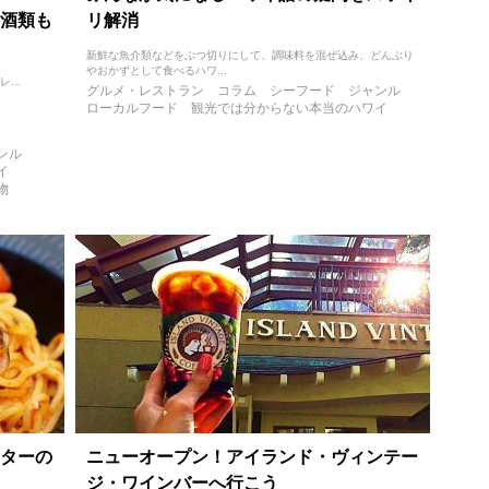
酒類も
リ解消
新鮮な魚介類などをぶつ切りにして、調味料を混ぜ込み、どんぶり
やおかずとして食べるハワ...
...
グルメ・レストラン
コラム
シーフード
ジャンル
ローカルフード
観光では分からない本当のハワイ
ンル
イ
物
ターの
ニューオープン！アイランド・ヴィンテー
ジ・ワインバーへ行こう