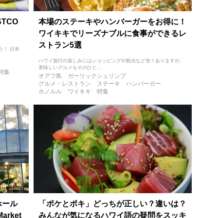
TCO
本場のステーキやハンバーガーをお得に！
ワイキキでリーズナブルに食事ができるレ
ストラン5選
う！ 日本
ハワイ旅行の楽しみにはショッピングや観光など色々ありますが、
美味しいグルメもそのひと...
特集
オアフ島
ガーリックシュリンプ
グルメ・レストラン
ステーキ
ハンバーガー
ホノルル
ワイキキ
特集
ホール
「ポケとポキ」どっちが正しい？違いは？
rket
みんなが気になるハワイ語の疑問をスッキ