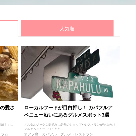
人気順
の愛さ
ローカルフードが目白押し！ カパフルア
ベニュー沿いにあるグルメスポット3選
前編】」に
ノスタルジックな街並みに老舗のショップやレストランが並ぶカパ
フルアベニュー。ワイキキ...
コラム
オアフ島
カパフル
グルメ・レストラン