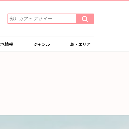
検
検
索
索
ワ
す
る
ー
ド
立ち情報
ジャンル
島・エリア
を
入
力
(例）
カ
フ
ェ
ア
サ
イ
ー