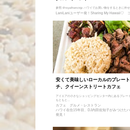
参照:＠royalhwnctrjp ハワイでお買い物をするときに外せ
LaniLaniユーザー発！Sharing My Hawaii♡
安くて美味しいローカルのプレート
チ、クイーンストリートカフェ
アイエアの小さなショッピングセンター内にあるプレー
もともと...
カフェ
グルメ・レストラン
ハワイ在住15年目、DJ内田佐知子がみつけた
発見！