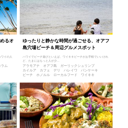
めるオ
ゆったりと静かな時間が過ごせる、オアフ
島穴場ビーチ＆周辺グルメスポット
ハワイの人
ハワイでビーチ遊びといえば、ワイキキビーチがお手軽でいいけれ
ど、たまにはもっと人が少...
コラム
アラモアナ
オアフ島
ガーリックシュリンプ
カイルア
カフェ
デリ
ハレイワ
パンケーキ
ビーチ
ホノルル
ローカルフード
ワイキキ