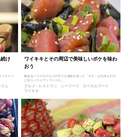
れ続け
ワイキキとその周辺で美味しいポケを味わ
おう
なネイチャー
数あるハワイのグルメの中でも海鮮を使った「ポケ」は日本人の口
に合うハワイアンフードの...
コラム
グルメ・レストラン
シーフード
ローカルフード
ワイキキ