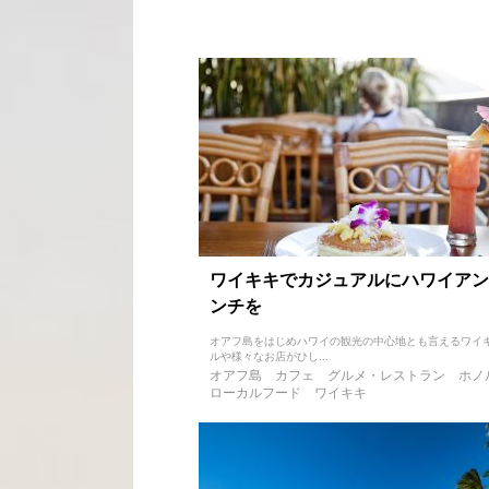
ワイキキでカジュアルにハワイアン
ンチを
オアフ島をはじめハワイの観光の中心地とも言えるワイキ
ルや様々なお店がひし...
オアフ島
カフェ
グルメ・レストラン
ホノ
ローカルフード
ワイキキ