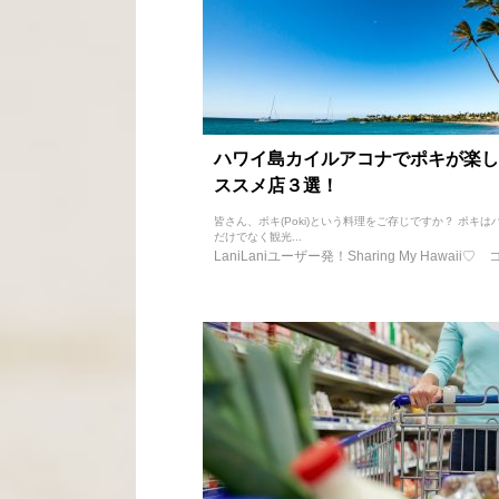
ハワイ島カイルアコナでポキが楽し
ススメ店３選！
皆さん、ポキ(Poki)という料理をご存じですか？ ポキは
だけでなく観光...
LaniLaniユーザー発！Sharing My Hawaii♡