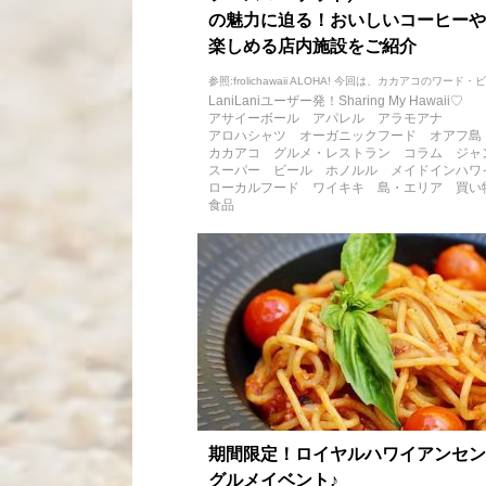
の魅力に迫る！おいしいコーヒーや
楽しめる店内施設をご紹介
参照:frolichawaii ALOHA! 今回は、カカアコのワード・ビレ
LaniLaniユーザー発！Sharing My Hawaii♡
アサイーボール
アパレル
アラモアナ
アロハシャツ
オーガニックフード
オアフ島
カカアコ
グルメ・レストラン
コラム
ジャ
スーパー
ビール
ホノルル
メイドインハワ
ローカルフード
ワイキキ
島・エリア
買い
食品
期間限定！ロイヤルハワイアンセン
グルメイベント♪