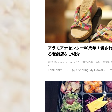
アラモアナセンター60周年！愛さ
る老舗店をご紹介
参照:＠alamoanacenter ハワイ旅行の楽しみは、壮大
や...
LaniLaniユーザー発！Sharing My Hawaii♡