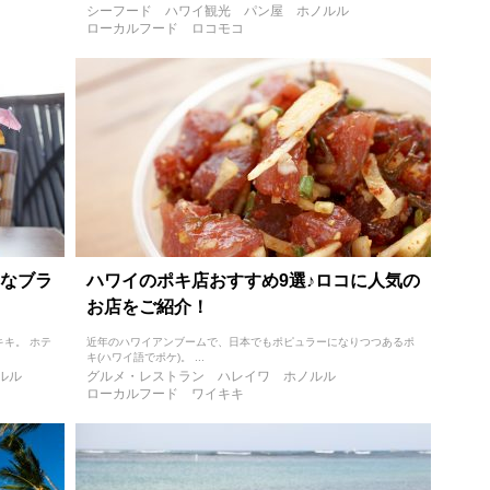
シーフード
ハワイ観光
パン屋
ホノルル
ローカルフード
ロコモコ
なブラ
ハワイのポキ店おすすめ9選♪ロコに人気の
お店をご紹介！
キ。 ホテ
近年のハワイアンブームで、日本でもポピュラーになりつつあるポ
キ(ハワイ語でポケ)。 ...
ルル
グルメ・レストラン
ハレイワ
ホノルル
ローカルフード
ワイキキ