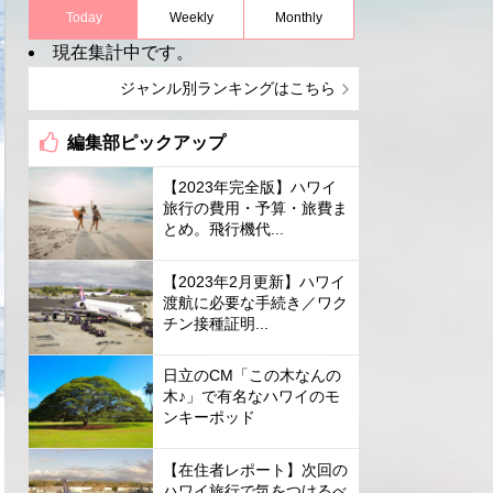
Today
Weekly
Monthly
現在集計中です。
ジャンル別ランキングはこちら
編集部ピックアップ
【2023年完全版】ハワイ
旅行の費用・予算・旅費ま
とめ。飛行機代...
【2023年2月更新】ハワイ
渡航に必要な手続き／ワク
チン接種証明...
日立のCM「この木なんの
木♪」で有名なハワイのモ
ンキーポッド
【在住者レポート】次回の
ハワイ旅行で気をつけるべ