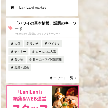
LaniLani market
「ハワイの基本情報」話題のキーワ
ード
今LaniLaniで話題になっているキーワード
人気
ランチ
ワイキキ
ディナー
ローカルに人気
買い物
日本のハワイ関連情報
風景・景色
キーワード一覧