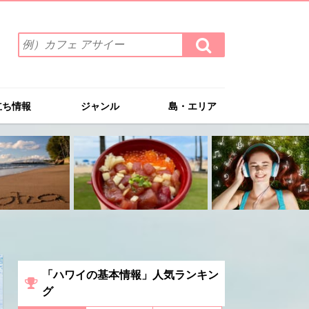
検
検
索
索
ワ
す
る
ー
ド
立ち情報
ジャンル
島・エリア
を
入
力
(例）
カ
フ
ェ
ア
サ
イ
ー
「ハワイの基本情報」人気ランキン
グ