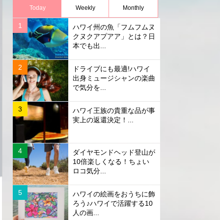
Today
Weekly
Monthly
ハワイ州の魚「フムフムヌ
クヌクアプアア」とは？日
本でも出...
ドライブにも最適!ハワイ
出身ミュージシャンの楽曲
で気分を...
ハワイ王族の貴重な品が事
実上の返還決定！...
ダイヤモンドヘッド登山が
10倍楽しくなる！ちょい
ロコ気分...
ハワイの絵画をおうちに飾
ろう♪ハワイで活躍する10
人の画...