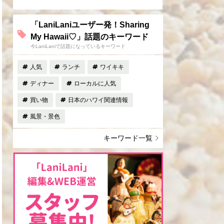
「LaniLaniユーザー発！Sharing
My Hawaii♡」話題のキーワード
今LaniLaniで話題になっているキーワード
人気
ランチ
ワイキキ
ディナー
ローカルに人気
買い物
日本のハワイ関連情報
風景・景色
キーワード一覧