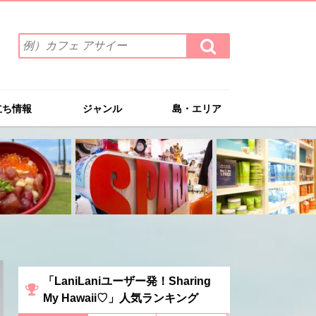
検
検
索
索
ワ
す
る
ー
ド
立ち情報
ジャンル
島・エリア
を
入
力
(例）
カ
フ
ェ
ア
サ
イ
ー
「LaniLaniユーザー発！Sharing
My Hawaii♡」人気ランキング