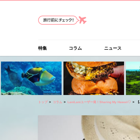
特集
コラム
ニュース
トップ
コラム
LaniLaniユーザー発！Sharing My Hawaii♡
【