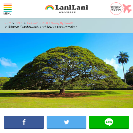
トップ
コラム
LaniLaniユーザー発！Sharing My Hawaii♡
日立のCM「この木なんの木♪」で有名なハワイのモンキーポッド