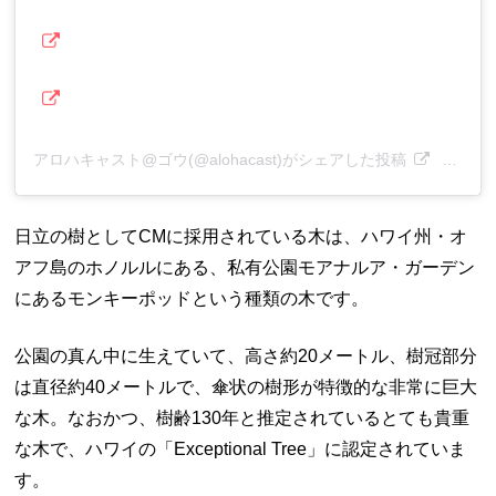
アロハキャスト@ゴウ(@alohacast)がシェアした投稿
–
202
日立の樹としてCMに採用されている木は、ハワイ州・オ
アフ島のホノルルにある、私有公園モアナルア・ガーデン
にあるモンキーポッドという種類の木です。
公園の真ん中に生えていて、高さ約20メートル、樹冠部分
は直径約40メートルで、傘状の樹形が特徴的な非常に巨大
な木。なおかつ、樹齢130年と推定されているとても貴重
な木で、ハワイの「Exceptional Tree」に認定されていま
す。