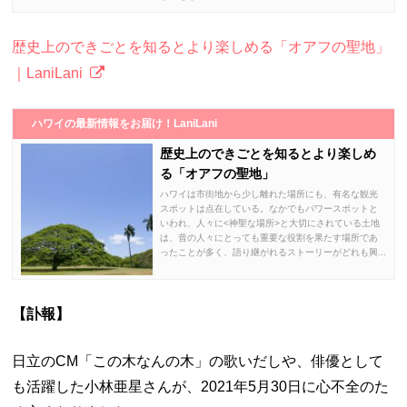
歴史上のできごとを知るとより楽しめる「オアフの聖地」
｜LaniLani
ハワイの最新情報をお届け！LaniLani
歴史上のできごとを知るとより楽しめ
る「オアフの聖地」
ハワイは市街地から少し離れた場所にも、有名な観光
スポットは点在している。なかでもパワースポットと
いわれ、人々に<神聖な場所>と大切にされている土地
は、昔の人々にとっても重要な役割を果たす場所であ
ったことが多く、語り継がれるストーリーがどれも興...
【訃報】
日立のCM「この木なんの木」の歌いだしや、俳優として
も活躍した小林亜星さんが、2021年5月30日に心不全のた