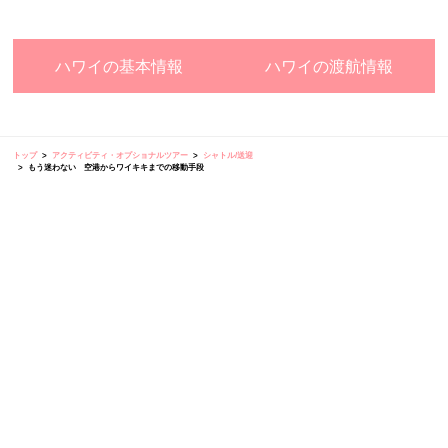
ハワイの基本情報
ハワイの渡航情報
トップ
アクティビティ・オプショナルツアー
シャトル/送迎
もう迷わない 空港からワイキキまでの移動手段