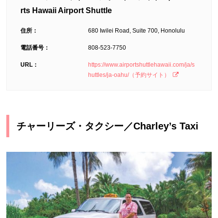
rts Hawaii Airport Shuttle
住所：
680 Iwilei Road, Suite 700, Honolulu
電話番号：
808-523-7750
URL：
https://www.airportshuttlehawaii.com/ja/s
huttles/ja-oahu/（予約サイト）
チャーリーズ・タクシー／Charley’s Taxi