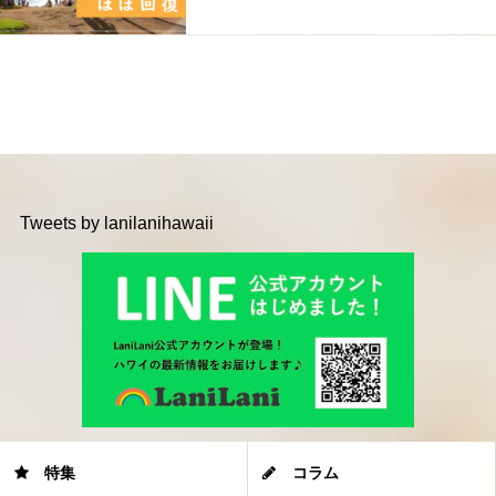
Tweets by lanilanihawaii
特集
コラム