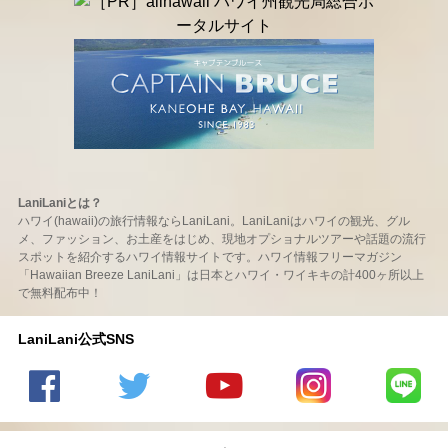
LaniLaniとは？
ハワイ(hawaii)の旅行情報ならLaniLani。LaniLaniはハワイの観光、グル
メ、ファッション、お土産をはじめ、現地オプショナルツアーや話題の流行
スポットを紹介するハワイ情報サイトです。ハワイ情報フリーマガジン
「Hawaiian Breeze LaniLani」は日本とハワイ・ワイキキの計400ヶ所以上
で無料配布中！
LaniLani公式SNS
LaniLani
LaniLani
LaniLani
LaniLani
LaniLani
の
のtwitter
の
の
のLINEを