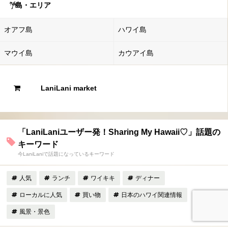
島・エリア
オアフ島
ハワイ島
マウイ島
カウアイ島
LaniLani market
「LaniLaniユーザー発！Sharing My Hawaii♡」話題の
キーワード
今LaniLaniで話題になっているキーワード
人気
ランチ
ワイキキ
ディナー
ローカルに人気
買い物
日本のハワイ関連情報
風景・景色