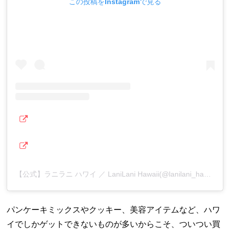
この投稿をInstagramで見る
【公式】ラニラニ ハワイ ／ LaniLani Hawaii(@lanilani_hawaii)がシェアした投稿
パンケーキミックスやクッキー、美容アイテムなど、ハワ
イでしかゲットできないものが多いからこそ、ついつい買