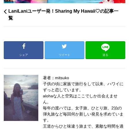
LaniLaniユーザー発！Sharing My Hawaii♡の記事一
覧
シェア
ツイート
送る
著者：mitsuko
子供の頃に家族で旅行をして以来、ハワイに
ずっと恋しています。
alohaな人と空気はここでしか出会えませ
ん。
毎年の渡ハでは、女子旅、ひとり旅、2泊の
弾丸旅など毎回何か新しい発見を求めていま
す。
王道からひと味違う旅まで、素敵な時間を過