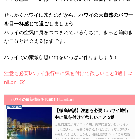
せっかくハワイに来たのだから、
ハワイの大自然のパワー
を目一杯感じて過ごしましょう
。
ハワイの空気に身をつつまれているうちに、きっと前向き
な自分と出会えるはずです。
ハワイでの素敵な思い出をいっぱい作りましょう！
注意も必要!ハワイ旅行中に気を付けて欲しいこと3選｜La
niLani
ハワイの最新情報をお届け！LaniLani
540 shares
【徹底解説】注意も必要！ハワイ旅行
中に気を付けて欲しいこと 3選
比較的治安が良いハワイ州。実際に危ないというイメ
ージは無いし、犯罪に巻き込まれたという方は少ない
かもしれません。しかし、油断は禁物!ハワイにも危険