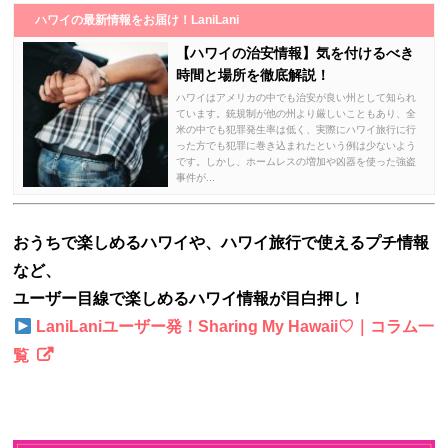
ハワイの最新情報をお届け！LaniLani
【ハワイの治安情報】気を付けるべき
時間と場所を徹底解説！
ハワイはアメリカの中でも治安が良い州として知られ
ています。銃規制が他の州より厳しいこともあり、全
米の中でも犯罪発生率は低く、実際にハワイ旅行に行
った方でも犯罪に巻き込まれたという例は少ないよう
です。しかし、ホームレスの増加や凶器を使った強盗
事件が...
おうちで楽しめるハワイや、ハワイ旅行で使えるプチ情報
など、
ユーザー目線で楽しめるハワイ情報が目白押し！
LaniLaniユーザー発！Sharing My Hawaii♡｜コラム一
覧