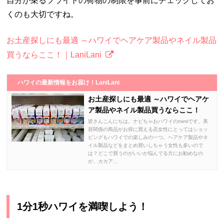
自分が乗るフライトの荷物の制限を事前にチェックしてお
くのも大切ですね。
お土産探しにも最適 ～ハワイでヘアケア製品やネイル製品
買うならここ！｜LaniLani
ハワイの最新情報をお届け！LaniLani
お土産探しにも最適 ～ハワイでヘアケ
ア製品やネイル製品買うならここ！
皆さんこんにちは。ナビちゃおハワイのmimiです。美
容関係の商品がお得に買える店女性にとってはショッ
ピングもハワイでの楽しみの一つ。ヘアケア製品やネ
イル製品などをまとめ買いしちゃう女性も多いので
は？どこで買うのがいいか悩んでる方にお勧めなの
が、カカア...
1分1秒ハワイを満喫しよう！