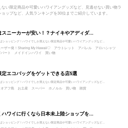
えない限定商品や可愛いハワイアングッズなど、見逃せない買い物ラ
ショップなど、人気ランキングを30位までご紹介しています。
はスニーカーが安い！？ナイキやアディダ...
ばショッピング！ハワイでしか買えない限定商品や可愛いハワイアングッズなど...
iユーザー発！Sharing My Hawaii♡
アウトレット
アパレル
アロハシャツ
デパート
メイドインハワイ
買い物
限定エコバッグをゲットできる店5選
ばショッピング！ハワイでしか買えない限定商品や可愛いハワイアングッズなど...
オアフ島
お土産
スーパー
ホノルル
買い物
雑貨
くハワイに行くなら日本未上陸ショップを...
ばショッピング！ハワイでしか買えない限定商品や可愛いハワイアングッズなど...