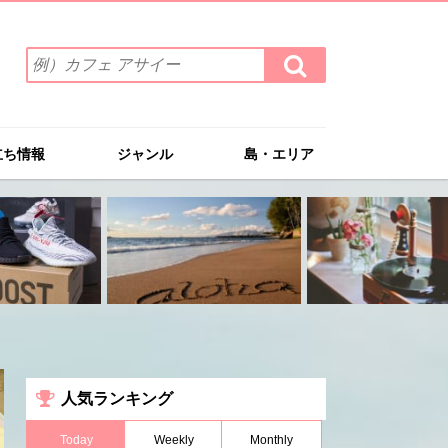
検
検
索
索
ワ
す
る
ー
ド
立ち情報
ジャンル
島・エリア
を
入
力
(例）
カ
フ
ェ
ア
サ
イ
ー
人気ランキング
Today
Weekly
Monthly