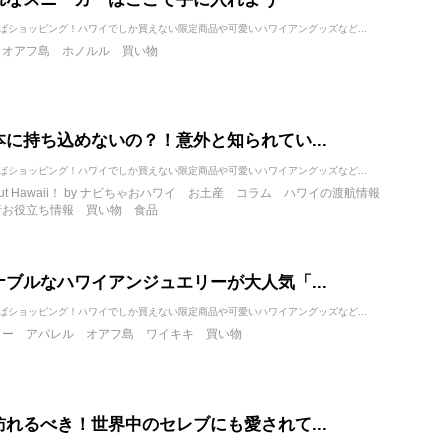
ばショッピング！ハワイでしか買えない限定商品や可愛いハワイアングッズなど...
オアフ島
ホノルル
買い物
本に持ち込めないの？！意外と知られてい...
ばショッピング！ハワイでしか買えない限定商品や可愛いハワイアングッズなど...
bout Hawaii！ by ナビちゃおハワイ
お土産
コラム
ハワイの渡航情報
行お役立ち情報
買い物
食品
ナブルなハワイアンジュエリーが大人気「...
ばショッピング！ハワイでしか買えない限定商品や可愛いハワイアングッズなど...
リー
アパレル
オアフ島
ワイキキ
買い物
訪れるべき！世界中のセレブにも愛されて...