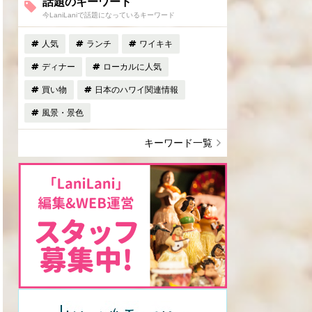
話題のキーワード
今LaniLaniで話題になっているキーワード
人気
ランチ
ワイキキ
ディナー
ローカルに人気
買い物
日本のハワイ関連情報
風景・景色
キーワード一覧