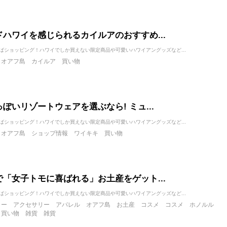
ドハワイを感じられるカイルアのおすすめ...
ばショッピング！ハワイでしか買えない限定商品や可愛いハワイアングッズなど...
オアフ島
カイルア
買い物
ぽいリゾートウェアを選ぶなら! ミュ...
ばショッピング！ハワイでしか買えない限定商品や可愛いハワイアングッズなど...
オアフ島
ショップ情報
ワイキキ
買い物
で「女子トモに喜ばれる」お土産をゲット...
ばショッピング！ハワイでしか買えない限定商品や可愛いハワイアングッズなど...
リー
アクセサリー
アパレル
オアフ島
お土産
コスメ
コスメ
ホノルル
買い物
雑貨
雑貨