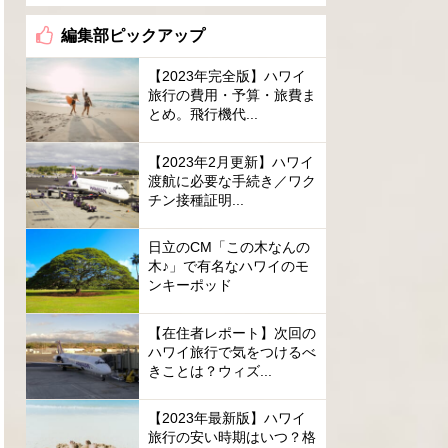
編集部ピックアップ
【2023年完全版】ハワイ
旅行の費用・予算・旅費ま
とめ。飛行機代...
【2023年2月更新】ハワイ
渡航に必要な手続き／ワク
チン接種証明...
日立のCM「この木なんの
木♪」で有名なハワイのモ
ンキーポッド
【在住者レポート】次回の
ハワイ旅行で気をつけるべ
きことは？ウィズ...
【2023年最新版】ハワイ
旅行の安い時期はいつ？格