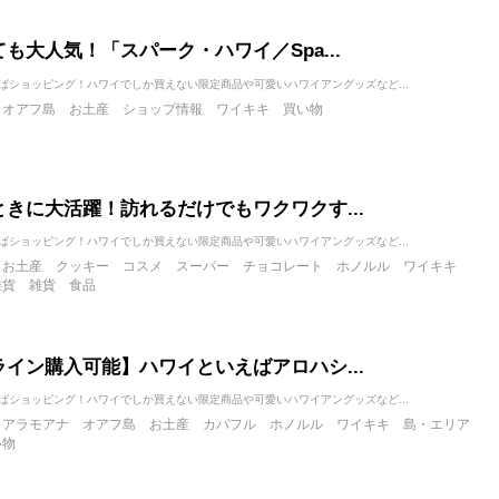
も大人気！「スパーク・ハワイ／Spa...
ばショッピング！ハワイでしか買えない限定商品や可愛いハワイアングッズなど...
オアフ島
お土産
ショップ情報
ワイキキ
買い物
ときに大活躍！訪れるだけでもワクワクす...
ばショッピング！ハワイでしか買えない限定商品や可愛いハワイアングッズなど...
お土産
クッキー
コスメ
スーパー
チョコレート
ホノルル
ワイキキ
雑貨
雑貨
食品
ライン購入可能】ハワイといえばアロハシ...
ばショッピング！ハワイでしか買えない限定商品や可愛いハワイアングッズなど...
アラモアナ
オアフ島
お土産
カパフル
ホノルル
ワイキキ
島・エリア
い物