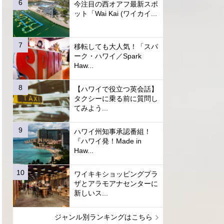
今注目の西オアフ最新スポ
ット「Wai Kai (ワイカイ...
移転しても大人気！「スパ
ーク・ハワイ／Spark
Haw...
【ハワイで役立つ英会話】
タクシーに乗る前に質問し
てみよう...
ハワイ州知事承認番組！
『ハワイ発！Made in
Haw...
ワイキキショッピングプラ
ザとアラモアナセンターに
新しいス...
ジャンル別ランキングはこちら