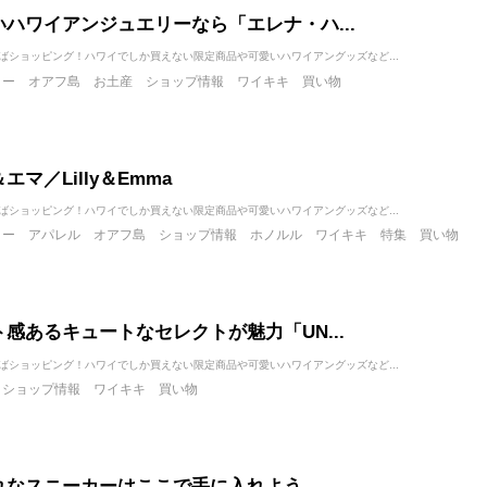
いハワイアンジュエリーなら「エレナ・ハ...
ばショッピング！ハワイでしか買えない限定商品や可愛いハワイアングッズなど...
リー
オアフ島
お土産
ショップ情報
ワイキキ
買い物
エマ／Lilly＆Emma
ばショッピング！ハワイでしか買えない限定商品や可愛いハワイアングッズなど...
リー
アパレル
オアフ島
ショップ情報
ホノルル
ワイキキ
特集
買い物
感あるキュートなセレクトが魅力「UN...
ばショッピング！ハワイでしか買えない限定商品や可愛いハワイアングッズなど...
ショップ情報
ワイキキ
買い物
れなスニーカーはここで手に入れよう