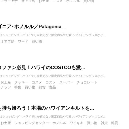
アラモアナ
オアフ島
お土産
コスメ
ホノルル
買い物
ア･ホノルル／Patagonia ...
ばショッピング！ハワイでしか買えない限定商品や可愛いハワイアングッズなど...
オアフ島
ワード
買い物
ファン必見！ハワイのCOSTCOも激...
ばショッピング！ハワイでしか買えない限定商品や可愛いハワイアングッズなど...
お土産
クッキー
コスメ
コスメ
スーパー
チョコレート
アナッツ
特集
買い物
雑貨
食品
を持ち帰ろう！本場のハワイアンキルトを...
ばショッピング！ハワイでしか買えない限定商品や可愛いハワイアングッズなど...
お土産
ショッピングセンター
ホノルル
ワイキキ
買い物
雑貨
雑貨