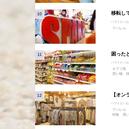
移転して
ハワイといえ
アパレル
困った
ハワイといえ
オアフ島
買い物
【オン
ハワイといえ
アパレル
特集
買