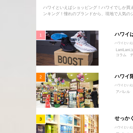
ハワイといえばショッピング！ハワイでしか買
ンキング！憧れのブランドから、現地で人気の
ハワイ
ハワイといえ
LaniLan
コラム
ハワイ
ハワイといえ
アパレル
せっか
ハワイといえ