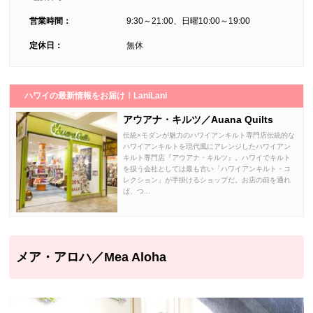
営業時間：
9:30～21:00、日曜10:00～19:00
定休日：
無休
ハワイの最新情報をお届け！LaniLani
アウアナ・キルツ／Auana Quilts
伝統×モダンが魅力のハワイアンキルト専門店伝統的な
ハワイアンキルトを現代風にアレンジしたハワイアン
キルト専門店『アウアナ・キルツ』。ハワイでキルト
を扱う会社としては最も古い「ハワイアンキルト・コ
レクション」が手掛けるショップだ。お店の前を通れ
ば、つ...
メア・アロハ／Mea Aloha