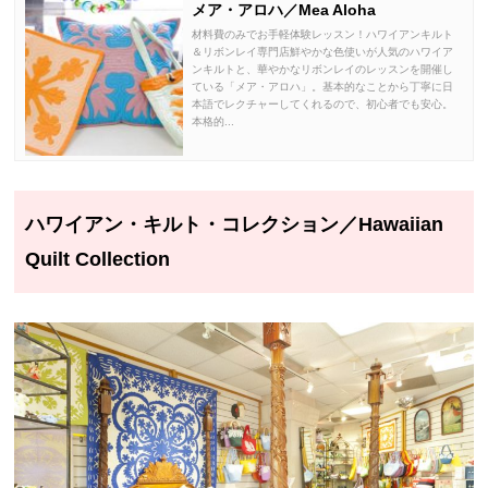
メア・アロハ／Mea Aloha
材料費のみでお手軽体験レッスン！ハワイアンキルト
＆リボンレイ専門店鮮やかな色使いが人気のハワイア
ンキルトと、華やかなリボンレイのレッスンを開催し
ている「メア・アロハ」。基本的なことから丁寧に日
本語でレクチャーしてくれるので、初心者でも安心。
本格的...
ハワイアン・キルト・コレクション／Hawaiian
Quilt Collection