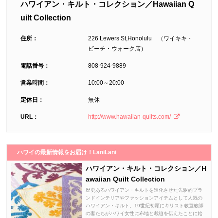
ハワイアン・キルト・コレクション／Hawaiian Q
uilt Collection
住所：
226 Lewers St,Honolulu （ワイキキ・
ビーチ・ウォーク店）
電話番号：
808-924-9889
営業時間：
10:00～20:00
定休日：
無休
URL：
http://www.hawaiian-quilts.com/
ハワイの最新情報をお届け！LaniLani
ハワイアン・キルト・コレクション／H
awaiian Quilt Collection
歴史あるハワイアン・キルトを進化させた先駆的ブラ
ンドインテリアやファッションアイテムとして人気の
ハワイアン・キルト。19世紀初頭にキリスト教宣教師
の妻たちがハワイ女性に布地と裁縫を伝えたことに始