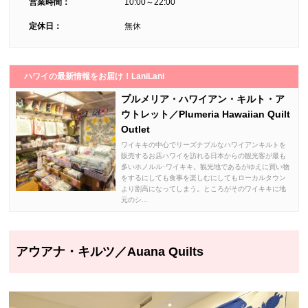
営業時間：
10:00～22:00
定休日：
無休
ハワイの最新情報をお届け！LaniLani
プルメリア・ハワイアン・キルト・ア
ウトレット／Plumeria Hawaiian Quilt
Outlet
ワイキキの中心でリーズナブルなハワイアンキルトを
販売するお店ハワイを訪れる日本からの観光客が最も
多いホノルル･ワイキキ。観光地であるがゆえに買い物
をするにしても食事を楽しむにしてもローカルタウン
より割高になってしまう。ところがそのワイキキに地
元のシ...
アウアナ・キルツ／Auana Quilts