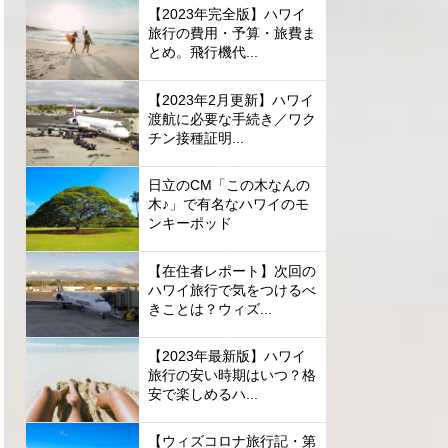
【2023年完全版】ハワイ
旅行の費用・予算・旅費ま
とめ。飛行機代...
【2023年2月更新】ハワイ
渡航に必要な手続き／ワク
チン接種証明...
日立のCM「この木なんの
木♪」で有名なハワイのモ
ンキーポッド
【在住者レポート】次回の
ハワイ旅行で気をつけるべ
きことは？ウィズ...
【2023年最新版】ハワイ
旅行の安い時期はいつ？格
安で楽しめるハ...
【ウィズコロナ旅行記・第