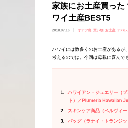
家族にお土産買った
ワイ土産BEST5
2018.07.16
オアフ島
買い物
お土産
アパレ
ハワイには数多くのお土産があるが
考えるのでは。今回は母親に喜んで
1
ハワイアン・ジュエリー（プ
ト）／Plumeria Hawaiian Jew
2
スキンケア商品（ベルヴィー）／Bel
3
バッグ（ラナイ・トランジット）／L