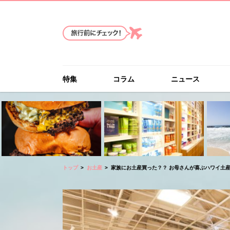
特集
コラム
ニュース
トップ
お土産
家族にお土産買った？？ お母さんが喜ぶハワイ土産B