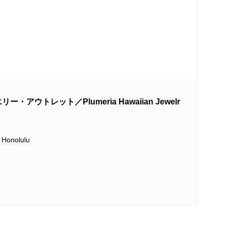
ウトレット／Plumeria Hawaiian Jewelr
 Honolulu