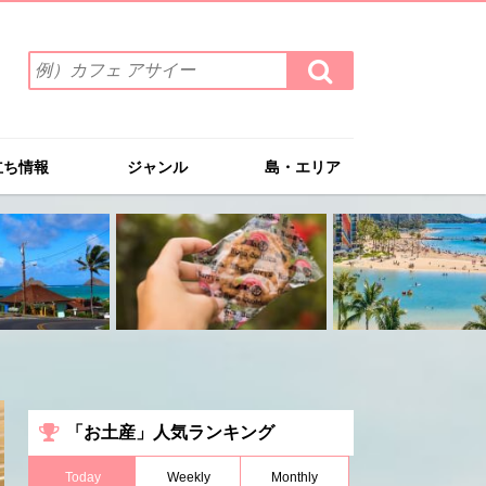
検
検
索
索
ワ
す
る
ー
ド
立ち情報
ジャンル
島・エリア
を
入
力
(例）
カ
フ
ェ
ア
サ
イ
ー
「お土産」人気ランキング
Today
Weekly
Monthly