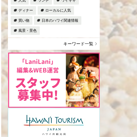
人気
ランチ
ワイキキ
ディナー
ローカルに人気
買い物
日本のハワイ関連情報
風景・景色
キーワード一覧