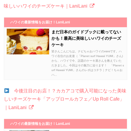
味しいハワイのチーズケーキ｜LaniLani
ハワイの最新情報をお届け！LaniLani
まだ日本のガイドブックに載ってない
かも！最高に美味しいハワイのチーズ
ケーキ
皆さんこんにちは。ナビちゃおハワイのmimiです。ハ
ワイ在住のお友達（「Planet surf Hawaii YUMI」さん)
から、ハワイで今、話題のケーキ屋さんを教えていた
だきました。今回はその魅力に迫ります！ 「Planet s
urf Hawaii YUMI」さんのレポはコチラ｜ナビ！ちゃお
ハ...
今後注目のお店！？カカアコで購入可能になった美味
しいチーズケーキ「アップロールカフェ／Up Roll Cafe」
｜LaniLani
ハワイの最新情報をお届け！LaniLani