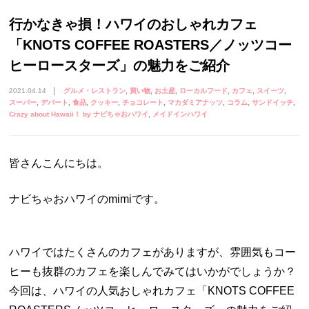
行かなきゃ損！ハワイのおしゃれカフェ
「KNOTS COFFEE ROASTERS／ノッツコー
ヒーロースターズ」の魅力をご紹介
2021.04.14
グルメ・レストラン
買い物
お土産
ローカルフード
カフェ
スイーツ
スーパー
デパート
食品
クッキー
チョコレート
マカダミアナッツ
コラム
サンドイッチ
Crazy about Hawaii！ by ナビちゃおハワイ
メイドインハワイ
皆さんこんにちは。
ナビちゃおハワイのmimiです。
ハワイではたくさんのカフェがありますが、雰囲気もコー
ヒーも抜群のカフェを楽しんでみてはいかがでしょうか？
今回は、ハワイの人気おしゃれカフェ「KNOTS COFFEE