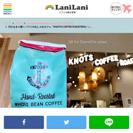
トップ
コラム
Crazy about Hawaii！ by ナビちゃおハワイ
行かなきゃ損！ハワイのおしゃれカフェ「KNOTS COFFEE ROASTERS／ノ...