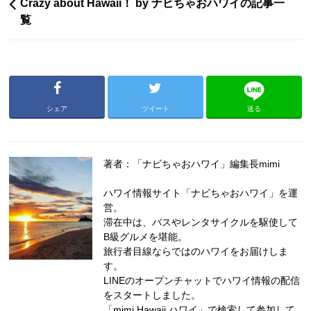
Crazy about Hawaii！ by ナビちゃおハワイの記事一
覧
シェア
ツイート
送る
著者：「ナビちゃおハワイ」編集長mimi
ハワイ情報サイト「ナビちゃおハワイ」を運
営。
滞在中は、バスやレンタサイクルを駆使して
B級グルメを堪能。
旅行者目線ならではのハワイをお届けしま
す。
LINEのオープンチャットでハワイ情報の配信
をスタートしました。
「mimi Hawaii ハワイ」で検索して参加して