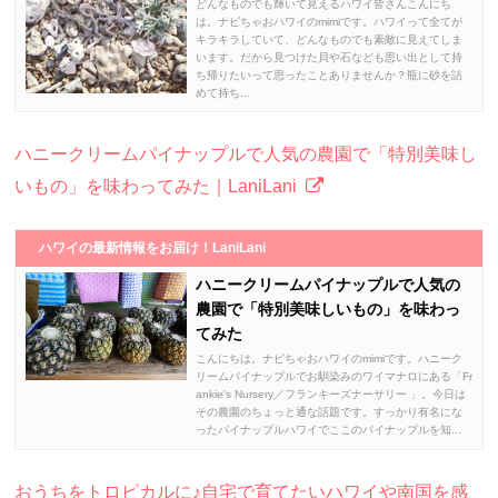
どんなものでも輝いて見えるハワイ皆さんこんにち
は。ナビちゃおハワイのmimiです。ハワイって全てが
キラキラしていて、どんなものでも素敵に見えてしま
います。だから見つけた貝や石なども思い出として持
ち帰りたいって思ったことありませんか？瓶に砂を詰
めて持ち...
ハニークリームパイナップルで人気の農園で「特別美味し
いもの」を味わってみた｜LaniLani
ハワイの最新情報をお届け！LaniLani
ハニークリームパイナップルで人気の
農園で「特別美味しいもの」を味わっ
てみた
こんにちは。ナビちゃおハワイのmimiです。ハニーク
リームパイナップルでお馴染みのワイマナロにある「Fr
ankie's Nursery／フランキーズナーサリー 」。今日は
その農園のちょっと通な話題です。すっかり有名にな
ったパイナップルハワイでここのパイナップルを知...
おうちをトロピカルに♪自宅で育てたいハワイや南国を感