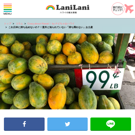
トップ
コラム
Crazy about Hawaii！ by ナビちゃおハワイ
これ日本に持ち込めないの？！意外と知られていない「持ち帰れない」お土産