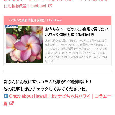
じる植物5選｜LaniLani
ハワイの最新情報をお届け！LaniLani
169 shares
おうちをトロピカルに♪自宅で育てたい
ハワイや南国を感じる植物5選
大きな葉や色の濃い花など、ハワイには日本とは違う
植物が多く、その1つひとつが南国のムードをかもし出
しています。自宅の部屋やベランダにも、そんな植物
を置いてみてはいかがですか？ハワイらしい植物は、
ひとつあるだけでも雰囲気が大きく変わります。今回
は、比...
皆さんにお役に立つコラム記事が100記事以上！
他の記事もぜひチェックしてみてくださいね。
Crazy about Hawaii！ by ナビちゃおハワイ｜コラム一
覧