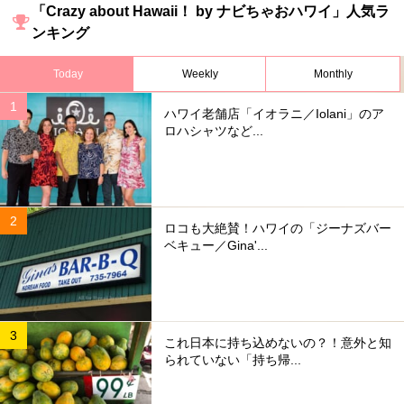
「Crazy about Hawaii！ by ナビちゃおハワイ」人気ラ
ンキング
Today
Weekly
Monthly
ハワイ老舗店「イオラニ／Iolani」のア
ロハシャツなど...
ロコも大絶賛！ハワイの「ジーナズバー
ベキュー／Gina'...
これ日本に持ち込めないの？！意外と知
られていない「持ち帰...