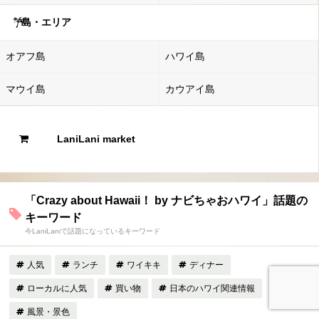
島・エリア
オアフ島
ハワイ島
マウイ島
カウアイ島
LaniLani market
「Crazy about Hawaii！ by ナビちゃおハワイ」話題の
キーワード
今LaniLaniで話題になっているキーワード
人気
ランチ
ワイキキ
ディナー
ローカルに人気
買い物
日本のハワイ関連情報
風景・景色