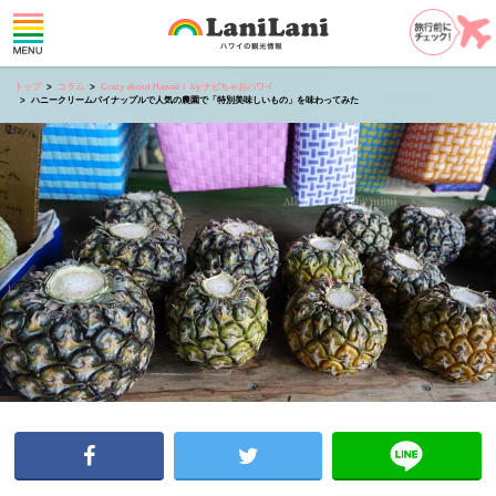
トップ
コラム
Crazy about Hawaii！ by ナビちゃおハワイ
ハニークリームパイナップルで人気の農園で「特別美味しいもの」を味わってみた