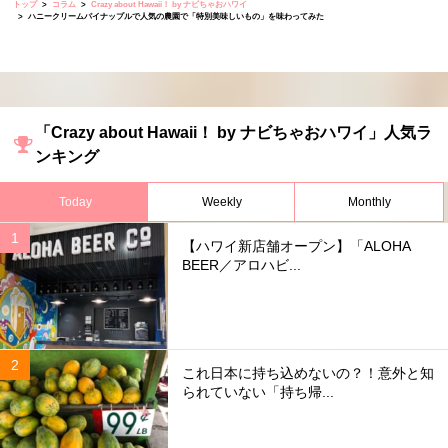
トップ
コラム
Crazy about Hawaii！ by ナビちゃおハワイ
ハニークリームパイナップルで人気の農園で「特別美味しいもの」を味わってみた
「Crazy about Hawaii！ by ナビちゃおハワイ」人気ラ
ンキング
Today
Weekly
Monthly
【ハワイ新店舗オープン】「ALOHA
BEER／アロハビ...
これ日本に持ち込めないの？！意外と知
られていない「持ち帰...