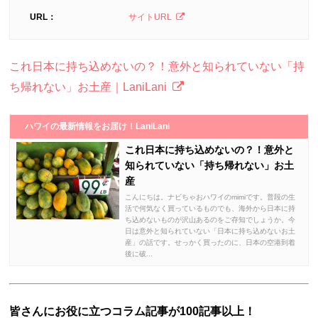
URL：
サイトURL
これ日本に持ち込めないの？！意外と知られていない「持
ち帰れない」お土産｜LaniLani
ハワイの最新情報をお届け！LaniLani
これ日本に持ち込めないの？！意外と
知られていない「持ち帰れない」お土
産
こんにちは。ナビちゃおハワイのmimiです。普段の生
活で何気なく買っているものでも、海外から日本に持
ち込めないものが沢山あるのをご存知でしょうか。今
日は意外と知られていない「日本に持ち込めないお土
産」の話です。せっかく買ったのに、日本の空港到着
後に破...
皆さんにお役に立つコラム記事が100記事以上！